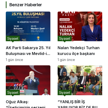
Benzer Haberler
Siyaset
Siyaset
AK Parti Sakarya 25. Yıl
Nalan Yedekçi Turhan
Buluşması ve Mevlid-i
kurucu ilçe başkanı
Şerif Programı
1 gün önce
1 gün önce
Siyaset
Siyaset
Oğuz Alkaş:
“YANLIŞ BİR İŞ
“Üreticimizin serzenişi
YAPILIYOR BİZ DE BU