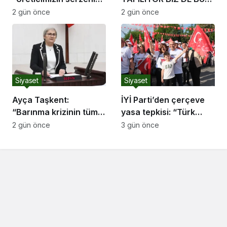
haklı, devletimizin
YANLIŞ İŞ KARŞISINDA
2 gün önce
2 gün önce
ekonomik mücadelesi
TÜRK MİLLETİNİ
de ortadadır.”
UYARMAYA DEVAM
EDECEĞİZ”
Siyaset
Siyaset
Ayça Taşkent:
İYİ Parti’den çerçeve
“Barınma krizinin tüm
yasa tepkisi: “Türk
boyutlarıyla
milletine hesap
2 gün önce
3 gün önce
araştırılması için Meclis
vereceksiniz”
Araştırması açılmasını
istedik.”