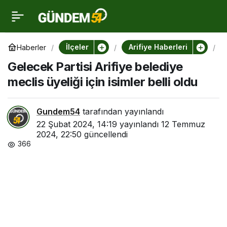
Gelecek Partisi Arifiye
0
belediye meclis üyeliği
İlçeler
Arifiye Haberleri
Haberler
G
e
Gelecek Partisi Arifiye belediye
l
için isimler belli oldu
e
meclis üyeliği için isimler belli oldu
c
e
k
P
Gundem54
tarafından yayınlandı
a
22 Şubat 2024, 14:19
yayınlandı
12 Temmuz
r
t
2024, 22:50
güncellendi
i
366
s
i
A
r
i
f
i
y
e