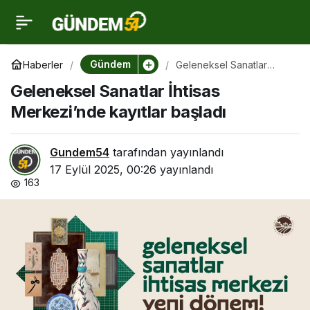
Geleneksel Sanatlar
0
İhtisas Merkezi’nde
Gündem
Haberler
Geleneksel Sanatlar
İhtisas Merkezi’nde
Geleneksel Sanatlar İhtisas
kayıtlar başladı
kayıtlar başladı
Merkezi’nde kayıtlar başladı
Gundem54
tarafından yayınlandı
17 Eylül 2025, 00:26
yayınlandı
163