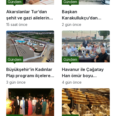
Gündem
Gündem
Akarslanlar Tur’dan
Başkan
şehit ve gazi ailelerine
Karakullukçu’dan
anlamlı destek
Sakarya Muşlular
15 saat önce
2 gün önce
Derneği’ne ziyaret
Gündem
Gündem
Büyükşehir’in Kadınlar
Havanur ile Çağatay
Plajı programı ilçelere
Han ömür boyu
açılıyor
mutluluğa “Evet” dedi
3 gün önce
4 gün önce