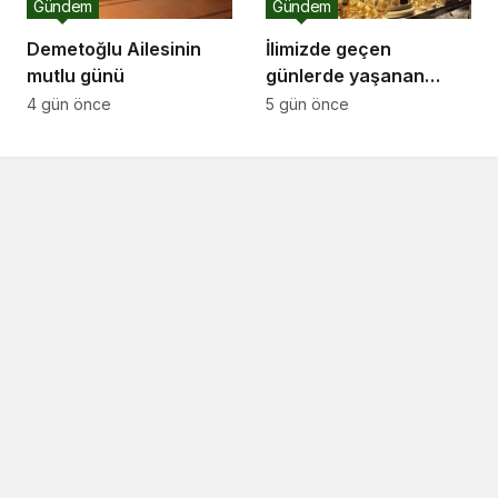
Gündem
Gündem
Demetoğlu Ailesinin
İlimizde geçen
mutlu günü
günlerde yaşanan
ortalıktan kaybolan
4 gün önce
5 gün önce
kuyumcu olayı ile ilgili
olarak Sakarya Sarraf
Kuyumcu ve
Mücevherciler Dernek
başkanı Serkan Serbes
bir açıklama yaptı..