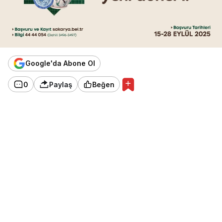
Google'da Abone Ol
0
Paylaş
Beğen