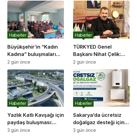
Haberler
Haberler
Büyükşehir’in “Kadın
TÜRKYED Genel
Kadına” buluşmaları
Başkanı Nihat Çelik:
Akyazı’da devam etti
“Gençliğine Sahip
2 gün önce
2 gün önce
Çıkmayan Milletler
Geleceğini İnşa
Edemez”
Haberler
Haberler
Yazlık Katlı Kavşağı için
Sakarya’da ücretsiz
paydaş buluşması:
doğalgaz desteği için
“İletişim kanallarımız
başvurular başladı
3 gün önce
3 gün önce
hep açık olacak”