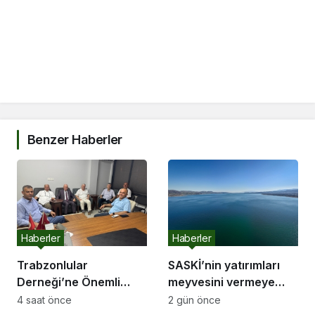
Benzer Haberler
Haberler
Haberler
Trabzonlular
SASKİ’nin yatırımları
Derneği’ne Önemli
meyvesini vermeye
Ziyaret
başladı:
4 saat önce
2 gün önce