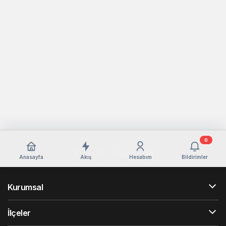
0
Anasayfa
Akış
Hesabım
Bildirimler
Kurumsal
İlçeler