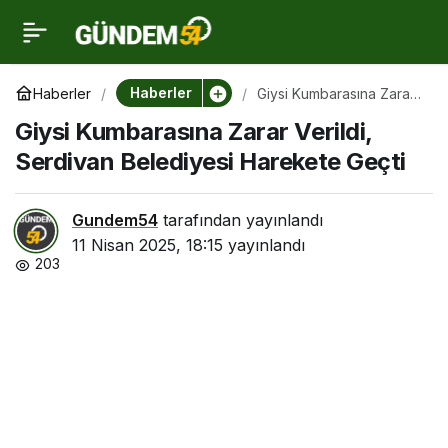
Giysi Kumbarasına
0
Zarar Verildi, Serdivan
Haberler
Haberler
Giysi Kumbarasına Zarar
Verildi, Serdivan
Giysi Kumbarasına Zarar Verildi,
Belediyesi Harekete
Belediyesi Harekete
Geçti
Serdivan Belediyesi Harekete Geçti
Geçti
Gundem54
tarafından yayınlandı
11 Nisan 2025, 18:15
yayınlandı
203