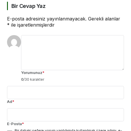
Bir Cevap Yaz
E-posta adresiniz yayınlanmayacak.
Gerekli alanlar
*
ile işaretlenmişlerdir
Yorumunuz
*
0
/30 karakter
Ad
*
E-Posta
*
Bir dahaki sefere yorum yaptığımda kullanılmak üzere adımı, e-