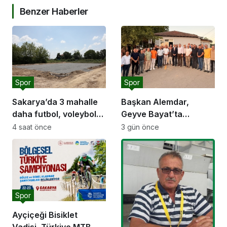
Benzer Haberler
Spor
Spor
Sakarya’da 3 mahalle
Başkan Alemdar,
daha futbol, voleybol
Geyve Bayat’ta
ve basketbol sahasına
hemşehrileriyle
4 saat önce
3 gün önce
kavuşuyor
buluştu: “Gençlik ve
spor yatırımlarını
hayata geçirmeye
devam edeceğiz”
Spor
Ayçiçeği Bisiklet