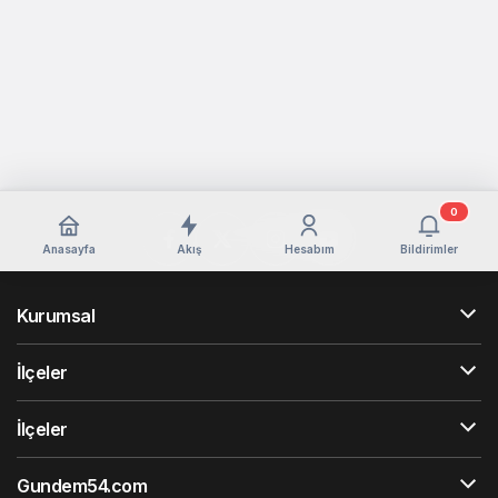
0
Anasayfa
Akış
Hesabım
Bildirimler
Kurumsal
İlçeler
İlçeler
Gundem54.com