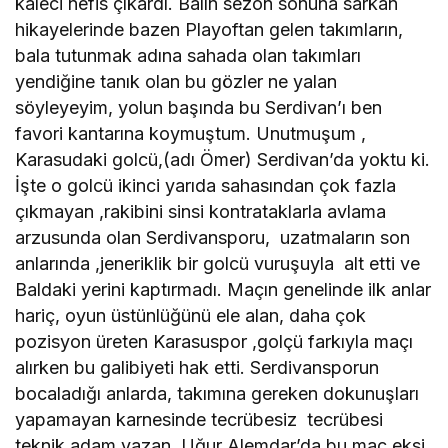
kaleci nefis çıkardı. Balın sezon sonuna sarkan
hikayelerinde bazen Playoftan gelen takımların,
bala tutunmak adına sahada olan takımları
yendiğine tanık olan bu gözler ne yalan
söyleyeyim, yolun başında bu Serdivan’ı ben
favori kantarına koymuştum. Unutmuşum ,
Karasudaki golcü,(adı Ömer) Serdivan’da yoktu ki.
İşte o golcü ikinci yarıda sahasından çok fazla
çıkmayan ,rakibini sinsi kontrataklarla avlama
arzusunda olan Serdivansporu, uzatmaların son
anlarında ,jeneriklik bir golcü vuruşuyla alt etti ve
Baldaki yerini kaptırmadı. Maçın genelinde ilk anlar
hariç, oyun üstünlüğünü ele alan, daha çok
pozisyon üreten Karasuspor ,golçü farkıyla maçı
alırken bu galibiyeti hak etti. Serdivansporun
bocaladığı anlarda, takımına gereken dokunuşları
yapamayan karnesinde tecrübesiz tecrübesi
teknik adam yazan Uğur Alemdar’da bu maç eksi