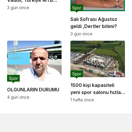
Vadisi, Türkiye MTB
Şampiyonası’na ev
3 gün önce
Spor
sahipliği yapacak
Salı Sofrası Ağustoz
geldi ,Dertler bitimi?
3 gün önce
Spor
Spor
1500 kişi kapasiteli
OLGUNLARIN DURUMU
yeni spor salonu hızla
4 gün önce
yükseliyor: “Salon
1 hafta önce
sporları için güçlü bir
altyapı oluşturuyoruz”