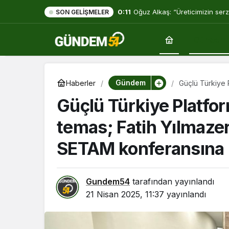
0:11
Oğuz Alkaş: “Üreticimizin serz
SON GELIŞMELER
mücadelesi de ortadadır.”
Gündem
Gündem
Haberler
Güçlü Türkiye 
beraberindeki 
Güçlü Türkiye Platfo
temas; Fatih Yılmaze
SETAM konferansına k
Gundem54
tarafından yayınlandı
21 Nisan 2025, 11:37
yayınlandı