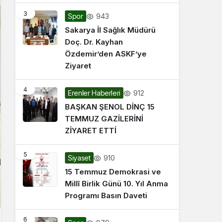
3
943
Spor
Sakarya İl Sağlık Müdürü
Doç. Dr. Kayhan
Özdemir’den ASKF’ye
Ziyaret
4
912
Erenler Haberleri
BAŞKAN ŞENOL DİNÇ 15
TEMMUZ GAZİLERİNİ
ZİYARET ETTİ
5
910
Siyaset
15 Temmuz Demokrasi ve
Millî Birlik Günü 10. Yıl Anma
Programı Basın Daveti
6