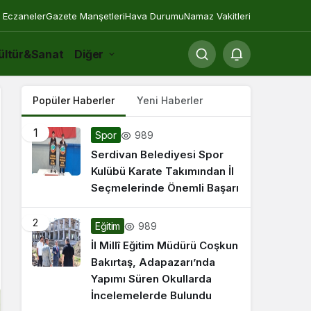
 Eczaneler
Gazete Manşetleri
Hava Durumu
Namaz Vakitleri
ültür&Sanat
Diğer
Popüler Haberler
Yeni Haberler
1
989
Spor
Serdivan Belediyesi Spor
Kulübü Karate Takımından İl
Seçmelerinde Önemli Başarı
2
989
Eğitim
İl Millî Eğitim Müdürü Coşkun
Bakırtaş, Adapazarı’nda
Yapımı Süren Okullarda
İncelemelerde Bulundu