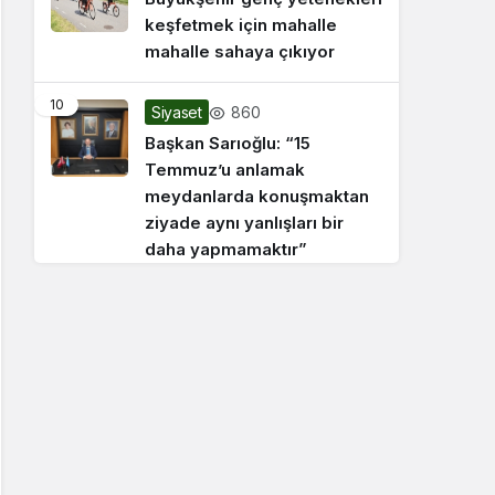
keşfetmek için mahalle
mahalle sahaya çıkıyor
10
860
Siyaset
Başkan Sarıoğlu: “15
Temmuz’u anlamak
meydanlarda konuşmaktan
ziyade aynı yanlışları bir
daha yapmamaktır”