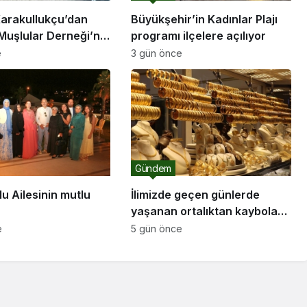
arakullukçu’dan
Büyükşehir’in Kadınlar Plajı
Muşlular Derneği’ne
programı ilçelere açılıyor
e
3 gün önce
Gündem
u Ailesinin mutlu
İlimizde geçen günlerde
yaşanan ortalıktan kaybolan
kuyumcu olayı ile ilgili olarak
e
5 gün önce
Sakarya Sarraf Kuyumcu ve
Mücevherciler Dernek
başkanı Serkan Serbes bir
açıklama yaptı..