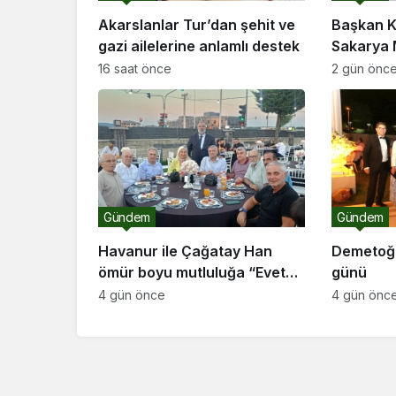
Akarslanlar Tur’dan şehit ve
Başkan K
gazi ailelerine anlamlı destek
Sakarya 
ziyaret
16 saat önce
2 gün önc
Gündem
Gündem
Havanur ile Çağatay Han
Demetoğl
ömür boyu mutluluğa “Evet”
günü
dedi
4 gün önce
4 gün önc