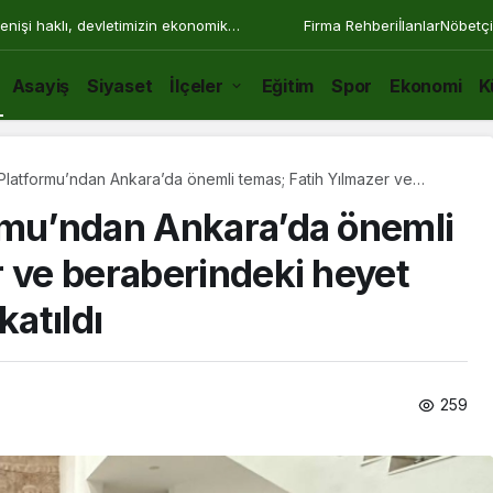
enişi haklı, devletimizin ekonomik
Firma Rehberi
İlanlar
Nöbetçi
Asayiş
Siyaset
İlçeler
Eğitim
Spor
Ekonomi
K
Platformu’ndan Ankara’da önemli temas; Fatih Yılmazer ve
heyet SETAM konferansına katıldı
rmu’ndan Ankara’da önemli
r ve beraberindeki heyet
atıldı
259