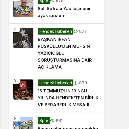
879
Spor
Salı Sofrası Yapılaşmanın
ayak sesleri
7
877
Hendek Haberleri
BAŞKAN İRFAN
PÜSKÜLLÜ’DEN MUHSİN
YAZICIOĞLU
SORUŞTURMASINA DAİR
AÇIKLAMA
8
869
Hendek Haberleri
15 TEMMUZ’UN 10’NCU
YILINDA HENDEK’TEN BİRLİK
VE BERABERLİK MESAJI
9
861
Spor
Büyükşehir genç yetenekleri