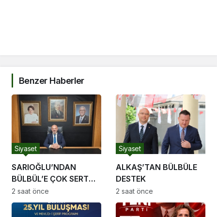
Benzer Haberler
Siyaset
Siyaset
SARIOĞLU’NDAN
ALKAŞ’TAN BÜLBÜLE
BÜLBÜL’E ÇOK SERT
DESTEK
TEPKİ
2 saat önce
2 saat önce