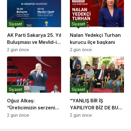
Siyaset
Siyaset
AK Parti Sakarya 25. Yıl
Nalan Yedekçi Turhan
Buluşması ve Mevlid-i
kurucu ilçe başkanı
Şerif Programı
2 gün önce
2 gün önce
Siyaset
Siyaset
Oğuz Alkaş:
“YANLIŞ BİR İŞ
“Üreticimizin serzenişi
YAPILIYOR BİZ DE BU
haklı, devletimizin
YANLIŞ İŞ KARŞISINDA
2 gün önce
2 gün önce
ekonomik mücadelesi
TÜRK MİLLETİNİ
de ortadadır.”
UYARMAYA DEVAM