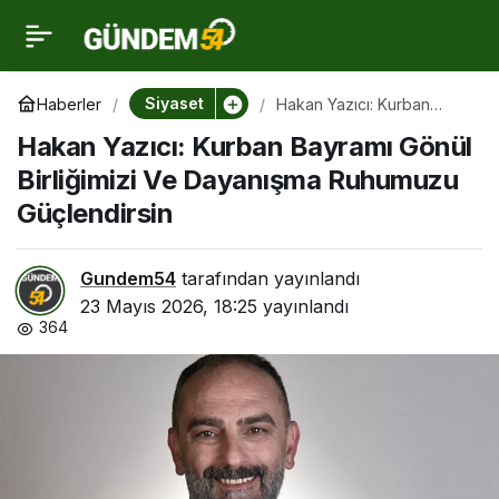
Hakan Yazıcı: Kurban
0
Bayramı Gönül Birliğimizi
Siyaset
Haberler
Hakan Yazıcı: Kurban
Bayramı Gönül Birliğimizi
Hakan Yazıcı: Kurban Bayramı Gönül
Ve Dayanışma Ruhumuzu
Ve Dayanışma
Güçlendirsin
Birliğimizi Ve Dayanışma Ruhumuzu
Güçlendirsin
Ruhumuzu Güçlendirsin
Gundem54
tarafından yayınlandı
23 Mayıs 2026, 18:25
yayınlandı
364