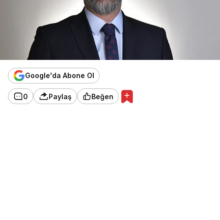
Google'da Abone Ol
0
Paylaş
Beğen