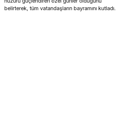
huzuru güçlendiren özel günler olduğunu
belirterek, tüm vatandaşların bayramını kutladı.