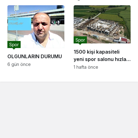
Spor
Spor
1500 kişi kapasiteli
OLGUNLARIN DURUMU
yeni spor salonu hızla
6 gün önce
yükseliyor: “Salon
1 hafta önce
sporları için güçlü bir
altyapı oluşturuyoruz”