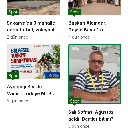
Spor
Spor
Sakarya’da 3 mahalle
Başkan Alemdar,
daha futbol, voleybol
Geyve Bayat’ta
ve basketbol sahasına
hemşehrileriyle
2 gün önce
4 gün önce
kavuşuyor
buluştu: “Gençlik ve
spor yatırımlarını
hayata geçirmeye
devam edeceğiz”
Spor
Ayçiçeği Bisiklet
Vadisi, Türkiye MTB
Şampiyonası’na ev
5 gün önce
Spor
sahipliği yapacak
Salı Sofrası Ağustoz
geldi ,Dertler bitimi?
5 gün önce