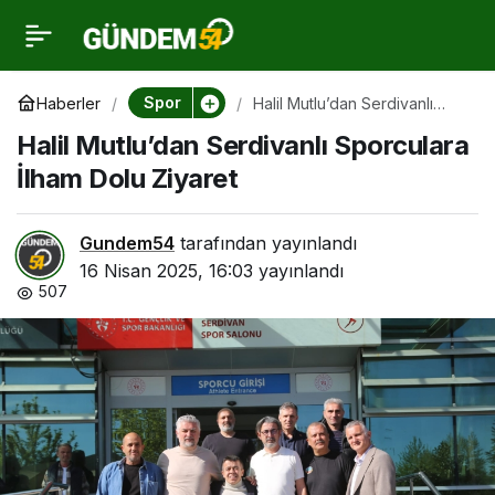
Halil Mutlu’dan
0
Serdivanlı Sporculara
Spor
Haberler
Halil Mutlu’dan Serdivanlı
Sporculara İlham Dolu Ziyaret
Halil Mutlu’dan Serdivanlı Sporculara
İlham Dolu Ziyaret
İlham Dolu Ziyaret
Gundem54
tarafından yayınlandı
16 Nisan 2025, 16:03
yayınlandı
507