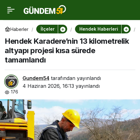
Hendek Karadere’nin 13
0
kilometrelik altyapı
İlçeler
Hendek Haberleri
Haberler
Hendek Karadere’nin 13 kilometrelik
projesi kısa sürede
altyapı projesi kısa sürede
tamamlandı
tamamlandı
r
Gundem54
tarafından yayınlandı
4 Haziran 2026, 16:13
yayınlandı
176
r
’
i
1