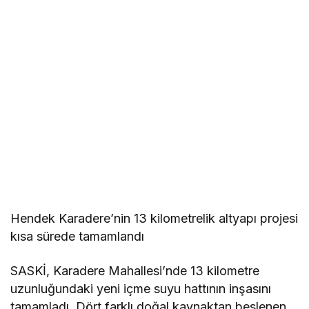
r
t
l
ı
Hendek Karadere’nin 13 kilometrelik altyapı projesi
kısa sürede tamamlandı
SASKİ, Karadere Mahallesi’nde 13 kilometre
uzunluğundaki yeni içme suyu hattının inşasını
tamamladı. Dört farklı doğal kaynaktan beslenen