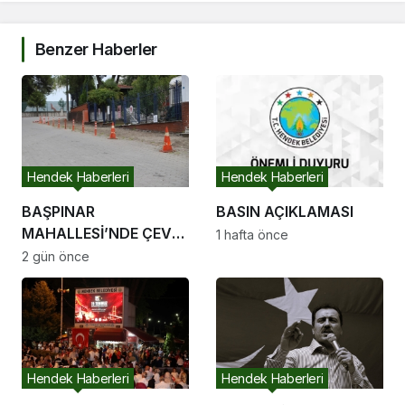
Benzer Haberler
Hendek Haberleri
Hendek Haberleri
BAŞPINAR
BASIN AÇIKLAMASI
MAHALLESİ’NDE ÇEVRE
1 hafta önce
DÜZENLEME
2 gün önce
ÇALIŞMALARI
SÜRÜYOR
Hendek Haberleri
Hendek Haberleri