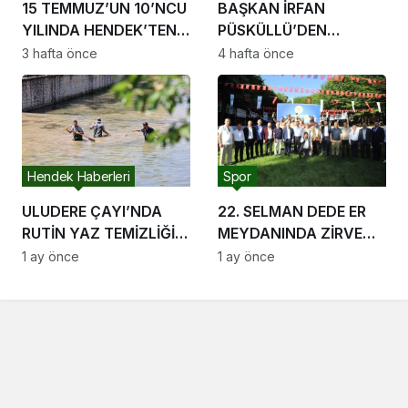
15 TEMMUZ’UN 10’NCU
BAŞKAN İRFAN
YILINDA HENDEK’TEN
PÜSKÜLLÜ’DEN
BİRLİK VE BERABERLİK
MUHSİN YAZICIOĞLU
3 hafta önce
4 hafta önce
MESAJI
SORUŞTURMASINA
DAİR AÇIKLAMA
Hendek Haberleri
Spor
ULUDERE ÇAYI’NDA
22. SELMAN DEDE ER
RUTİN YAZ TEMİZLİĞİ
MEYDANINDA ZİRVE
BAŞLADI
YİNE SERDAR
1 ay önce
1 ay önce
YILDIRIM’IN