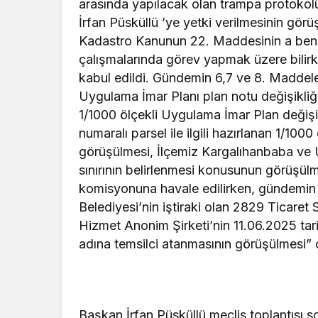
arasında yapılacak olan trampa protokol
İrfan Püsküllü ’ye yetki verilmesinin gör
Kadastro Kanunun 22. Maddesinin a bend
çalışmalarında görev yapmak üzere bilirki
kabul edildi. Gündemin 6,7 ve 8. Maddel
Uygulama İmar Planı plan notu değişikliği 
1/1000 ölçekli Uygulama İmar Plan değişi
numaralı parsel ile ilgili hazırlanan 1/100
görüşülmesi, İlçemiz Kargalıhanbaba ve U
sınırının belirlenmesi konusunun görüşülme
komisyonuna havale edilirken, gündemi
Belediyesi’nin iştiraki olan 2829 Ticaret
Hizmet Anonim Şirketi’nin 11.06.2025 tar
adına temsilci atanmasının görüşülmesi” oy
Başkan İrfan Püsküllü meclis toplantısı so