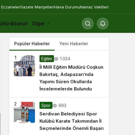
 Eczaneler
Gazete Manşetleri
Hava Durumu
Namaz Vakitleri
ültür&Sanat
Diğer
Popüler Haberler
Yeni Haberler
1
1.024
Eğitim
İl Millî Eğitim Müdürü Coşkun
Bakırtaş, Adapazarı’nda
Yapımı Süren Okullarda
İncelemelerde Bulundu
2
993
Spor
Serdivan Belediyesi Spor
Kulübü Karate Takımından İl
Seçmelerinde Önemli Başarı