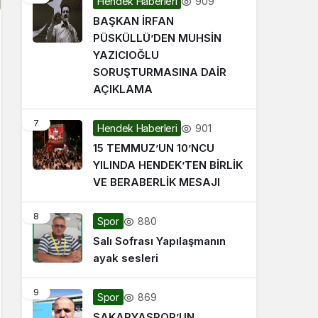
909
Hendek Haberleri
BAŞKAN İRFAN
PÜSKÜLLÜ’DEN MUHSİN
YAZICIOĞLU
SORUŞTURMASINA DAİR
AÇIKLAMA
7
901
Hendek Haberleri
15 TEMMUZ’UN 10’NCU
YILINDA HENDEK’TEN BİRLİK
VE BERABERLİK MESAJI
8
880
Spor
Salı Sofrası Yapılaşmanın
ayak sesleri
9
869
Spor
SAKARYASPOR’UN