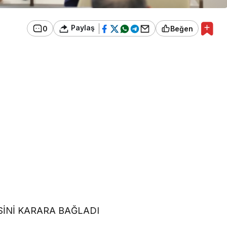
Paylaş
0
Beğen
İNİ KARARA BAĞLADI