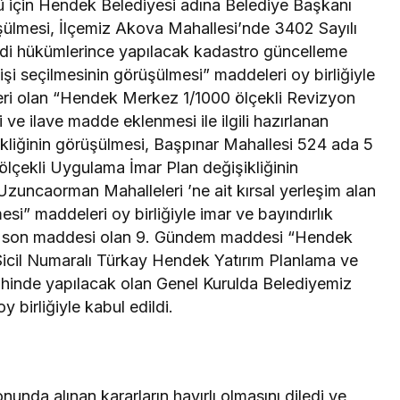
ü için Hendek Belediyesi adına Belediye Başkanı
üşülmesi, İlçemiz Akova Mahallesi’nde 3402 Sayılı
i hükümlerince yapılacak kadastro güncelleme
şi seçilmesinin görüşülmesi” maddeleri oy birliğiyle
eri olan “Hendek Merkez 1/1000 ölçekli Revizyon
ve ilave madde eklenmesi ile ilgili hazırlanan
kliğinin görüşülmesi, Başpınar Mahallesi 524 ada 5
0 ölçekli Uygulama İmar Plan değişikliğinin
zuncaorman Mahalleleri ’ne ait kırsal yerleşim alan
si” maddeleri oy birliğiyle imar ve bayındırlık
n son maddesi olan 9. Gündem maddesi “Hendek
 Sicil Numaralı Türkay Hendek Yatırım Planlama ve
ihinde yapılacak olan Genel Kurulda Belediyemiz
 birliğiyle kabul edildi.
nunda alınan kararların hayırlı olmasını diledi ve