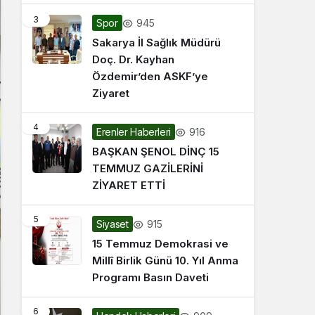
3
945
Spor
Sakarya İl Sağlık Müdürü
Doç. Dr. Kayhan
Özdemir’den ASKF’ye
Ziyaret
4
916
Erenler Haberleri
BAŞKAN ŞENOL DİNÇ 15
TEMMUZ GAZİLERİNİ
ZİYARET ETTİ
5
915
Siyaset
15 Temmuz Demokrasi ve
Millî Birlik Günü 10. Yıl Anma
Programı Basın Daveti
6