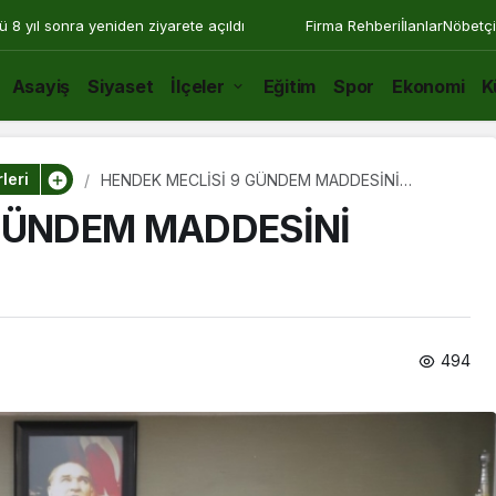
ü 8 yıl sonra yeniden ziyarete açıldı
Firma Rehberi
İlanlar
Nöbetçi
Asayiş
Siyaset
İlçeler
Eğitim
Spor
Ekonomi
K
leri
HENDEK MECLİSİ 9 GÜNDEM MADDESİNİ
KARARA BAĞLADI
GÜNDEM MADDESİNİ
494