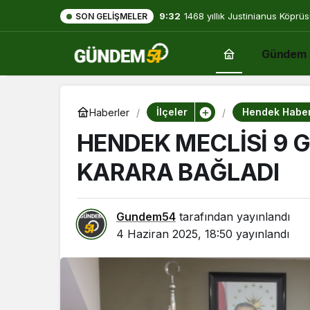
9:32
1468 yıllık Justinianus Köprüs
SON GELIŞMELER
Gündem
İlçeler
Hendek Haber
Haberler
HENDEK MECLİSİ 9 
KARARA BAĞLADI
Gundem54
tarafından yayınlandı
4 Haziran 2025, 18:50
yayınlandı