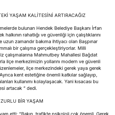
EKİ YAŞAM KALİTESİNİ ARTIRACAĞIZ
rmelerde bulunan Hendek Belediye Başkanı İrfan
alkının rahatlığı ve güvenliği için çalıştıklarını
de uzun zamandır bakıma ihtiyacı olan Başpınar
alı bir çalışma gerçekleştiriyorlar. Milli
miz çalışmalarına Mahmutbey Mahallesi Bağdat
a ilçe merkezimizin yollarını modern ve güvenli
zenlemeler, ilçe merkezindeki gerek yaya gerek
Ayrıca kent estetiğine önemli katkılar sağlayıp,
anları kullanımı kolaylaşacak. Yani kısacası bu
si artacak ” dedi.
UZURLU BİR YAŞAM
am etti: “Bakın, trafikte psikoloji çok önemli. Gerek