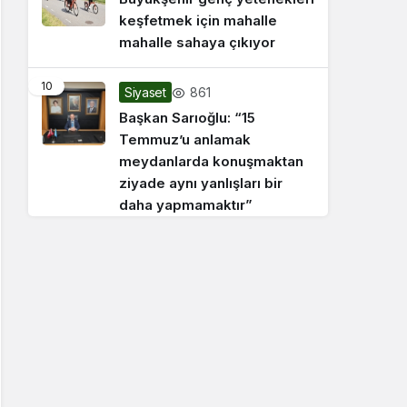
keşfetmek için mahalle
mahalle sahaya çıkıyor
10
861
Siyaset
Başkan Sarıoğlu: “15
Temmuz’u anlamak
meydanlarda konuşmaktan
ziyade aynı yanlışları bir
daha yapmamaktır”