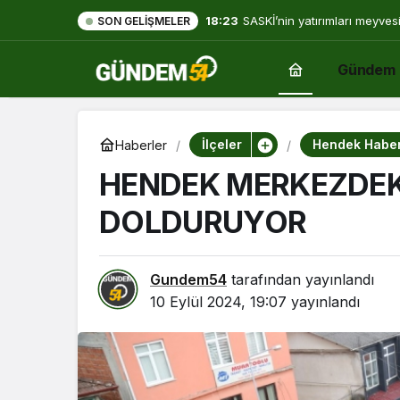
18:23
SASKİ’nin yatırımları meyves
SON GELIŞMELER
Gündem
İlçeler
Hendek Haber
Haberler
HENDEK MERKEZDEK
DOLDURUYOR
Gundem54
tarafından yayınlandı
10 Eylül 2024, 19:07
yayınlandı