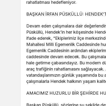
rahatlatması hedefleniyor.
BAŞKAN İRFAN PÜSKÜLLÜ: HENDEK’T
Devam eden çalışmalara dair değerlendi
Püsküllü, Hendek’in her köşesinde Hendek h
ifade ederek, “Ekiplerimiz ilçe merkezin
Mahallesi Milli Egemenlik Caddesinde humm
Egemenlik Caddesinin ardından ekipleri
caddesinde devam edecek. Bu çalışmalarl
hale getirme çabasındayız. Bu modern dü
araç trafiğinin rahatlamasını sağlayacak. 
vatandaşlarımızın günlük yaşamında bu al
çalışmalarla Hendek halkının yaşam kalite
AMACIMIZ HUZURLU BİR ŞEHİRDE H
Başkan Püsküllü, sözlerine şu şekilde dev