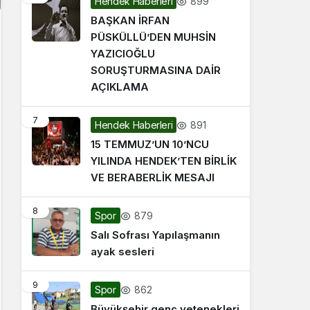
899
Hendek Haberleri
BAŞKAN İRFAN
PÜSKÜLLÜ’DEN MUHSİN
YAZICIOĞLU
SORUŞTURMASINA DAİR
AÇIKLAMA
7
891
Hendek Haberleri
15 TEMMUZ’UN 10’NCU
YILINDA HENDEK’TEN BİRLİK
VE BERABERLİK MESAJI
8
879
Spor
Salı Sofrası Yapılaşmanın
ayak sesleri
9
862
Spor
Büyükşehir genç yetenekleri