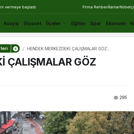
ini vermeye başladı:
Firma Rehberi
İlanlar
Nöbetçi
Asayiş
Siyaset
İlçeler
Eğitim
Spor
Ekonomi
K
leri
HENDEK MERKEZDEKİ ÇALIŞMALAR GÖZ
DOLDURUYOR
İ ÇALIŞMALAR GÖZ
295