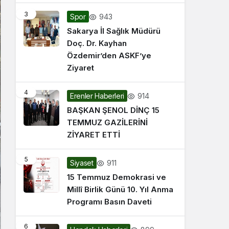
3
943
Spor
Sakarya İl Sağlık Müdürü
Doç. Dr. Kayhan
Özdemir’den ASKF’ye
Ziyaret
4
914
Erenler Haberleri
BAŞKAN ŞENOL DİNÇ 15
TEMMUZ GAZİLERİNİ
ZİYARET ETTİ
5
911
Siyaset
15 Temmuz Demokrasi ve
Millî Birlik Günü 10. Yıl Anma
Programı Basın Daveti
6