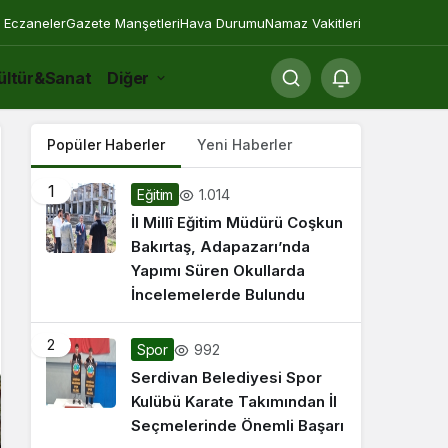
 Eczaneler
Gazete Manşetleri
Hava Durumu
Namaz Vakitleri
ültür&Sanat
Diğer
Popüler Haberler
Yeni Haberler
1
1.014
Eğitim
İl Millî Eğitim Müdürü Coşkun
Bakırtaş, Adapazarı’nda
Yapımı Süren Okullarda
İncelemelerde Bulundu
2
992
Spor
Serdivan Belediyesi Spor
Kulübü Karate Takımından İl
Seçmelerinde Önemli Başarı