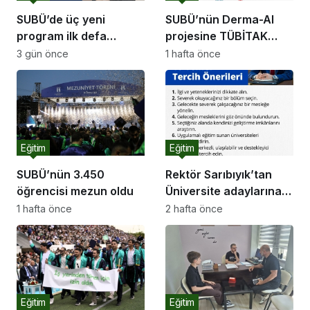
SUBÜ’de üç yeni
SUBÜ’nün Derma-AI
program ilk defa
projesine TÜBİTAK
öğrenci alacak
desteği
3 gün önce
1 hafta önce
Eğitim
Eğitim
SUBÜ’nün 3.450
Rektör Sarıbıyık’tan
öğrencisi mezun oldu
Üniversite adaylarına
tercihi önerileri
1 hafta önce
2 hafta önce
Eğitim
Eğitim