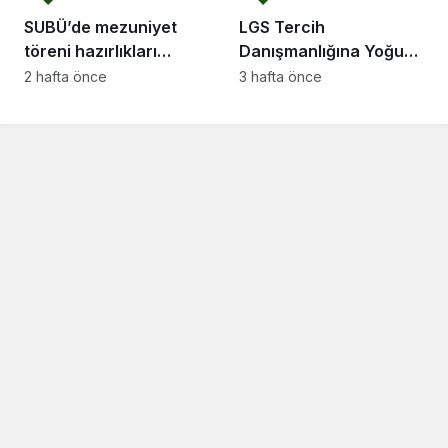
SUBÜ’de mezuniyet
LGS Tercih
töreni hazırlıkları
Danışmanlığına Yoğun
tamam
İlgi
2 hafta önce
3 hafta önce