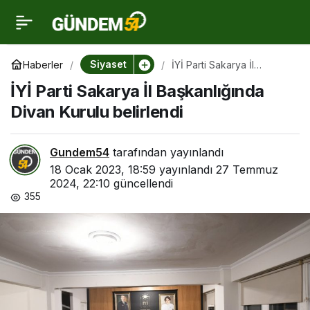
İYİ Parti Sakarya İl
0
Başkanlığında Divan
Siyaset
Haberler
İYİ Parti Sakarya İl
Başkanlığında Divan
İYİ Parti Sakarya İl Başkanlığında
Kurulu belirlendi
Kurulu belirlendi
Divan Kurulu belirlendi
Gundem54
tarafından yayınlandı
18 Ocak 2023, 18:59
yayınlandı
27 Temmuz
2024, 22:10
güncellendi
355