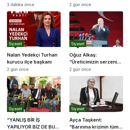
Şerif Programı
3 dakika önce
2 gün önce
Siyaset
Siyaset
Nalan Yedekçi Turhan
Oğuz Alkaş:
kurucu ilçe başkanı
“Üreticimizin serzenişi
haklı, devletimizin
2 gün önce
2 gün önce
ekonomik mücadelesi
de ortadadır.”
Siyaset
Siyaset
“YANLIŞ BİR İŞ
Ayça Taşkent:
YAPILIYOR BİZ DE BU
“Barınma krizinin tüm