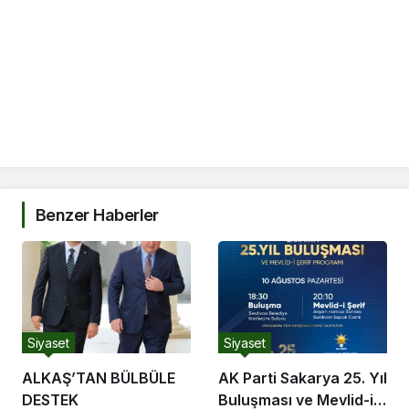
r
s
i
t
e
s
i
.
c
o
m
Benzer Haberler
Siyaset
Siyaset
ALKAŞ’TAN BÜLBÜLE
AK Parti Sakarya 25. Yıl
DESTEK
Buluşması ve Mevlid-i