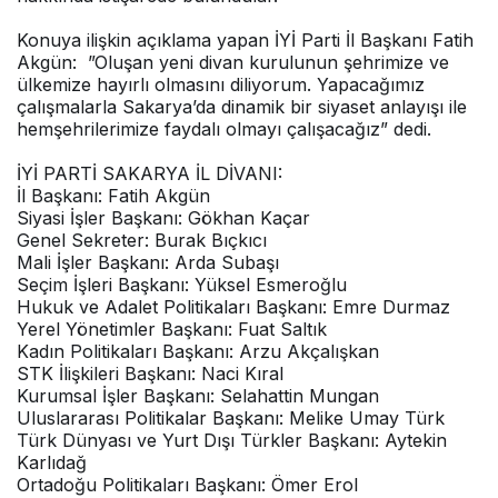
t
Konuya ilişkin açıklama yapan İYİ Parti İl Başkanı Fatih
i
Akgün: ”Oluşan yeni divan kurulunun şehrimize ve
r
ülkemize hayırlı olmasını diliyorum. Yapacağımız
n
çalışmalarla Sakarya’da dinamik bir siyaset anlayışı ile
a
hemşehrilerimize faydalı olmayı çalışacağız” dedi.
k
d
İYİ PARTİ SAKARYA İL DİVANI:
u
İl Başkanı: Fatih Akgün
n
Siyasi İşler Başkanı: Gökhan Kaçar
y
Genel Sekreter: Burak Bıçkıcı
a
Mali İşler Başkanı: Arda Subaşı
t
Seçim İşleri Başkanı: Yüksel Esmeroğlu
i
Hukuk ve Adalet Politikaları Başkanı: Emre Durmaz
r
Yerel Yönetimler Başkanı: Fuat Saltık
n
Kadın Politikaları Başkanı: Arzu Akçalışkan
a
STK İlişkileri Başkanı: Naci Kıral
k
Kurumsal İşler Başkanı: Selahattin Mungan
d
Uluslararası Politikalar Başkanı: Melike Umay Türk
u
Türk Dünyası ve Yurt Dışı Türkler Başkanı: Aytekin
n
Karlıdağ
y
Ortadoğu Politikaları Başkanı: Ömer Erol