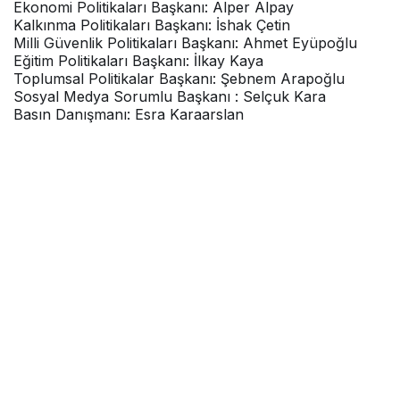
a
Ekonomi Politikaları Başkanı: Alper Alpay
v
Kalkınma Politikaları Başkanı: İshak Çetin
i
Milli Güvenlik Politikaları Başkanı: Ahmet Eyüpoğlu
d
Eğitim Politikaları Başkanı: İlkay Kaya
s
Toplumsal Politikalar Başkanı: Şebnem Arapoğlu
g
Sosyal Medya Sorumlu Başkanı : Selçuk Kara
a
Basın Danışmanı: Esra Karaarslan
l
b
e
y
l
i
k
d
u
z
u
u
n
i
v
e