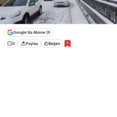
Google'da Abone Ol
0
Paylaş
Beğen