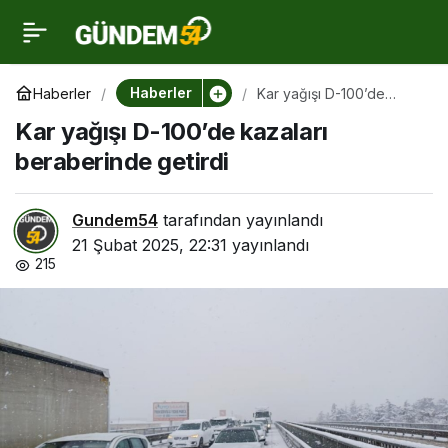
Kar yağışı D-100’de
0
kazaları beraberinde
Haberler
Haberler
Kar yağışı D-100’de
kazaları beraberinde
Kar yağışı D-100’de kazaları
getirdi
getirdi
beraberinde getirdi
Gundem54
tarafından yayınlandı
21 Şubat 2025, 22:31
yayınlandı
215