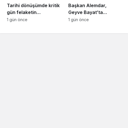
Tarihi dönüşümde kritik
Başkan Alemdar,
gün felaketin
Geyve Bayat’ta
yıldönümü olan 17
hemşehrileriyle
1 gün önce
1 gün önce
Ağustos
buluştu: “Gençlik ve
spor yatırımlarını
hayata geçirmeye
devam edeceğiz”