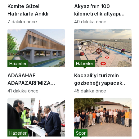
Komite Güzel
Akyazı’nın 100
Hatıralarla Anıldı
kilometrelik altyapı
hattı için saha
7 dakika önce
40 dakika önce
çalışmaları başladı
Haberler
Haberler
ADASAHAF
Kocaali’yi turizmin
ADAPAZARI’MIZA
gözbebeği yapacak
HAYIRLI OLSUN
sahil projelerini ilk kez
41 dakika önce
45 dakika önce
Adapazarı Meclisi
paylaştı: “Gurur
Toplandı
duyacağımız bir cazibe
merkezi olacak”
Haberler
Spor