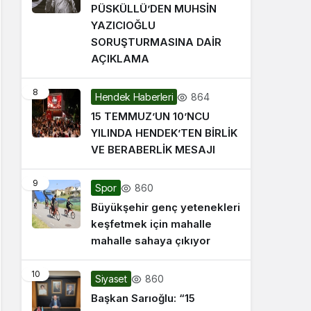
PÜSKÜLLÜ’DEN MUHSİN
YAZICIOĞLU
SORUŞTURMASINA DAİR
AÇIKLAMA
8
864
Hendek Haberleri
15 TEMMUZ’UN 10’NCU
YILINDA HENDEK’TEN BİRLİK
VE BERABERLİK MESAJI
9
860
Spor
Büyükşehir genç yetenekleri
keşfetmek için mahalle
mahalle sahaya çıkıyor
10
860
Siyaset
Başkan Sarıoğlu: “15