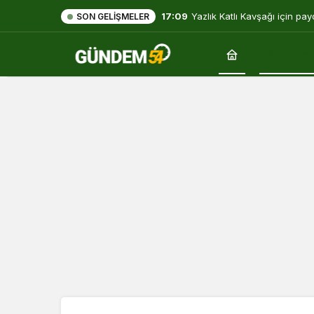
17:09
Yazlık Katlı Kavşağı için pay
SON GELIŞMELER
hep açık olacak”
Gündem