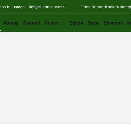
daş buluşması: “İletişim kanallarımız
Firma Rehberi
İlanlar
Nöbetçi
Asayiş
Siyaset
İlçeler
Eğitim
Spor
Ekonomi
K