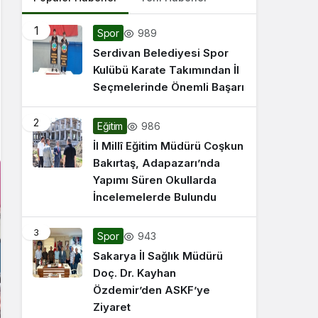
1
989
Spor
Serdivan Belediyesi Spor
Kulübü Karate Takımından İl
Seçmelerinde Önemli Başarı
2
986
Eğitim
İl Millî Eğitim Müdürü Coşkun
Bakırtaş, Adapazarı’nda
Yapımı Süren Okullarda
İncelemelerde Bulundu
3
943
Spor
Sakarya İl Sağlık Müdürü
Doç. Dr. Kayhan
Özdemir’den ASKF’ye
Ziyaret