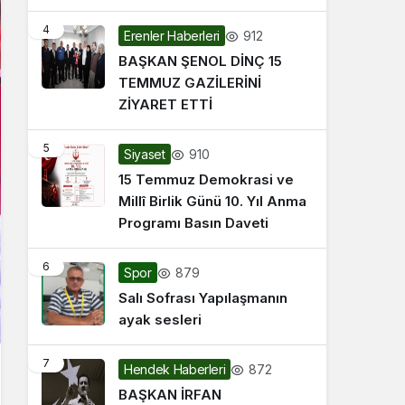
4
912
Erenler Haberleri
BAŞKAN ŞENOL DİNÇ 15
TEMMUZ GAZİLERİNİ
ZİYARET ETTİ
5
910
Siyaset
15 Temmuz Demokrasi ve
Millî Birlik Günü 10. Yıl Anma
Programı Basın Daveti
6
879
Spor
Salı Sofrası Yapılaşmanın
ayak sesleri
7
872
Hendek Haberleri
BAŞKAN İRFAN