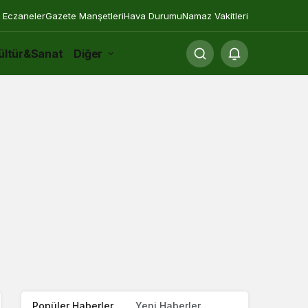
 Eczaneler
Gazete Manşetleri
Hava Durumu
Namaz Vakitleri
ültür&Sanat
Diğer
Popüler Haberler
Yeni Haberler