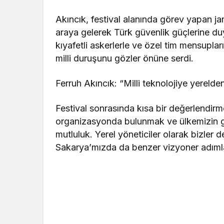
Akıncık, festival alanında görev yapan j
araya gelerek Türk güvenlik güçlerine duy
kıyafetli askerlerle ve özel tim mensuplar
milli duruşunu gözler önüne serdi.
Ferruh Akıncık: “Milli teknolojiye yerelde
Festival sonrasında kısa bir değerlendir
organizasyonda bulunmak ve ülkemizin g
mutluluk. Yerel yöneticiler olarak bizler 
Sakarya’mızda da benzer vizyoner adıml
A
n
k
a
r
a