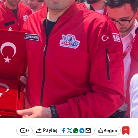
Paylaş
0
Beğen