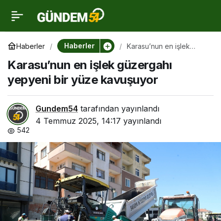
Karasu’nun en işlek
0
güzergahı yepyeni bir
Haberler
Haberler
Karasu’nun en işlek
güzergahı yepyeni bir
Karasu’nun en işlek güzergahı
yüze kavuşuyor
yüze kavuşuyor
yepyeni bir yüze kavuşuyor
Gundem54
tarafından yayınlandı
4 Temmuz 2025, 14:17
yayınlandı
542