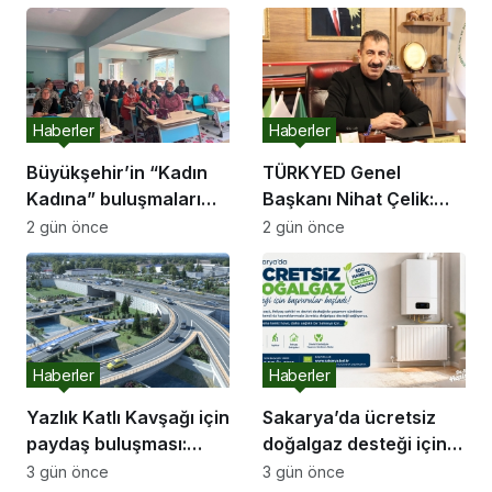
Haberler
Haberler
Büyükşehir’in “Kadın
TÜRKYED Genel
Kadına” buluşmaları
Başkanı Nihat Çelik:
Akyazı’da devam etti
“Gençliğine Sahip
2 gün önce
2 gün önce
Çıkmayan Milletler
Geleceğini İnşa
Edemez”
Haberler
Haberler
Yazlık Katlı Kavşağı için
Sakarya’da ücretsiz
paydaş buluşması:
doğalgaz desteği için
“İletişim kanallarımız
başvurular başladı
3 gün önce
3 gün önce