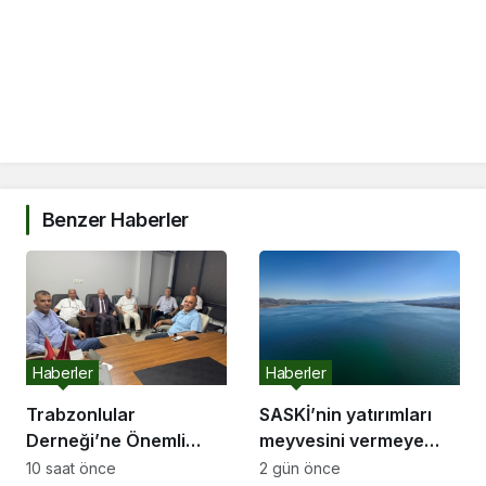
Benzer Haberler
Haberler
Haberler
Trabzonlular
SASKİ’nin yatırımları
Derneği’ne Önemli
meyvesini vermeye
Ziyaret
başladı:
10 saat önce
2 gün önce