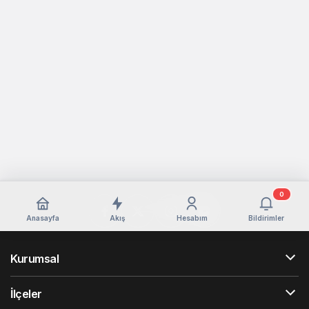
0
Anasayfa
Akış
Hesabım
Bildirimler
Kurumsal
İlçeler