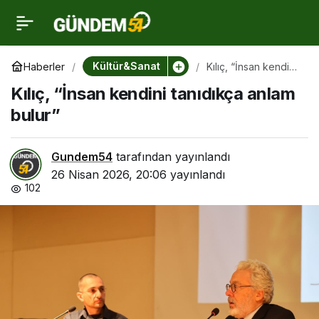
Kılıç, “İnsan kendini
0
tanıdıkça anlam bulur”
Kültür&Sanat
Haberler
Kılıç, “İnsan kendini
tanıdıkça anlam
Kılıç, “İnsan kendini tanıdıkça anlam
bulur”
bulur”
Gundem54
tarafından yayınlandı
26 Nisan 2026, 20:06
yayınlandı
102