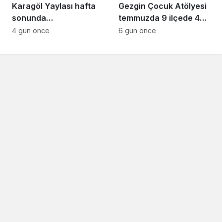
Karagöl Yaylası hafta
Gezgin Çocuk Atölyesi
sonunda
temmuzda 9 ilçede 4
doğaseverlerin akınına
bini aşkın çocuğun
4 gün önce
6 gün önce
uğradı
yüzünü güldürdü