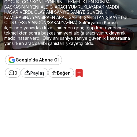
ÇOCUK, ÇÖP KONTEYNERİNİ TEKMELİKTEN SONRA
BAŞKASININ YENİ ALDIĞI ARACI YUMRUKLAYARAK MADDİ
HASAR VERDİ. OLAY ANI SANİYE SANİYE GÜVENLİK
KAMERASINA YANSIRKEN ARAÇ SAHİBİ ŞAHISTAN ŞİKAYETÇİ
OLDU. (ESRA ANGÜN/SAKARYA-İHA) Sakarya'nın Karasu
ilçesinde yanındaki kıza sinirlenen genç, çöp konteynerini
tekmelikten sonra başkasının yeni aldığı aracı yumruklayarak
maddi hasar verdi. Olay anı saniye saniye güvenlik kamerasına
yansırken araç sahibi şahıstan şikayetçi oldu.
Google'da Abone Ol
0
Paylaş
Beğen