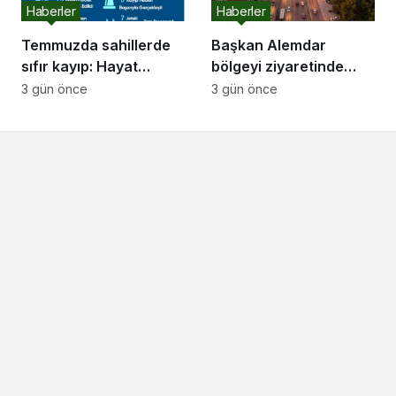
Haberler
Haberler
Temmuzda sahillerde
Başkan Alemdar
sıfır kayıp: Hayat
bölgeyi ziyaretinde
Nöbetçileri 141 can
müjdeyi paylaştı: “TEK
3 gün önce
3 gün önce
kurtardı
Kavşağı için 31
Ağustos’ta ihaleye
çıkıyoruz”