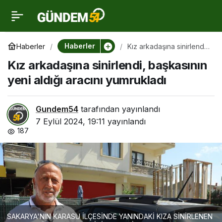
Kız arkadaşına
0
sinirlendi, başkasının
Haberler
Haberler
Kız arkadaşına sinirlendi,
başkasının yeni aldığı
Kız arkadaşına sinirlendi, başkasının
aracını yumrukladı
yeni aldığı aracını
yeni aldığı aracını yumrukladı
yumrukladı
Gundem54
tarafından yayınlandı
7 Eylül 2024, 19:11
yayınlandı
187
SAKARYA'NIN KARASU İLÇESİNDE YANINDAKİ KIZA SİNİRLENEN