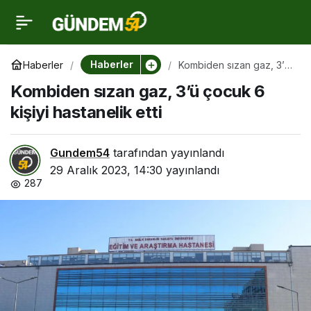
Kombiden sızan gaz, 3’ü
0
çocuk 6 kişiyi hastanelik
Haberler
Haberler
Kombiden sızan gaz, 3’ü
çocuk 6 kişiyi hastanelik
Kombiden sızan gaz, 3’ü çocuk 6
etti
etti
kişiyi hastanelik etti
Gundem54
tarafından yayınlandı
29 Aralık 2023, 14:30
yayınlandı
287