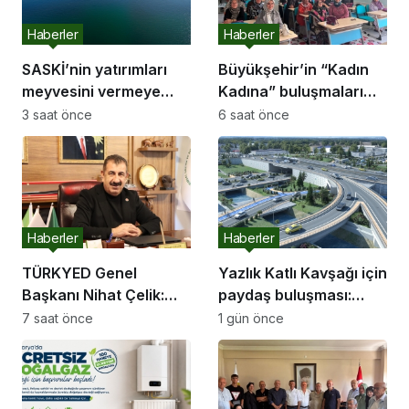
Haberler
Haberler
SASKİ’nin yatırımları
Büyükşehir’in “Kadın
meyvesini vermeye
Kadına” buluşmaları
başladı:
Akyazı’da devam etti
3 saat önce
6 saat önce
Haberler
Haberler
TÜRKYED Genel
Yazlık Katlı Kavşağı için
Başkanı Nihat Çelik:
paydaş buluşması:
“Gençliğine Sahip
“İletişim kanallarımız
7 saat önce
1 gün önce
Çıkmayan Milletler
hep açık olacak”
Geleceğini İnşa
Edemez”