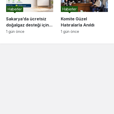
Haberler
Haberler
Sakarya’da ücretsiz
Komite Güzel
doğalgaz desteği için
Hatıralarla Anıldı
başvurular başladı
1 gün önce
1 gün önce