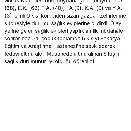
Güllük Mahallesi’nde meydana gelen olayda, R.Ü.
(68), E.K. (63) T.A. (40), I.A (9), K.A. (9) ve Y.A.
(3) isimli 6 kişi kombiden sızan gazdan zehirlenme
şüphesiyle durumu sağlık ekiplerine bildirdi. Olay
yerine gelen sağlık ekipleri yaptıkları ilk müdahale
sonrasında 3’ü çocuk toplamda 6 kişiyi Sakarya
Eğitim ve Araştırma Hastanesi’ne sevk ederek
tedavi altına aldı. Müşahede altına alınan 6 kişinin
sağlık durumunun iyi olduğu öğrenildi.