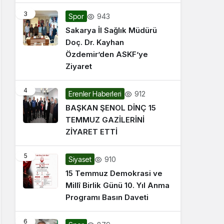
3
943
Spor
Sakarya İl Sağlık Müdürü
Doç. Dr. Kayhan
Özdemir’den ASKF’ye
Ziyaret
4
912
Erenler Haberleri
BAŞKAN ŞENOL DİNÇ 15
TEMMUZ GAZİLERİNİ
ZİYARET ETTİ
5
910
Siyaset
15 Temmuz Demokrasi ve
Millî Birlik Günü 10. Yıl Anma
Programı Basın Daveti
6