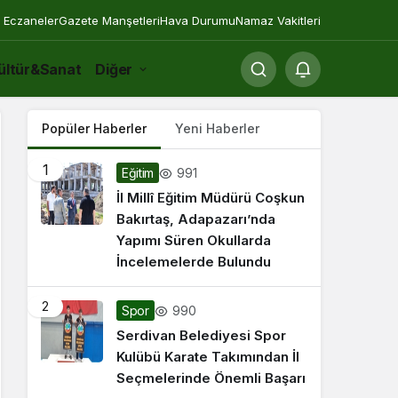
 Eczaneler
Gazete Manşetleri
Hava Durumu
Namaz Vakitleri
ültür&Sanat
Diğer
Popüler Haberler
Yeni Haberler
1
991
Eğitim
İl Millî Eğitim Müdürü Coşkun
Bakırtaş, Adapazarı’nda
Yapımı Süren Okullarda
İncelemelerde Bulundu
2
990
Spor
Serdivan Belediyesi Spor
Kulübü Karate Takımından İl
Seçmelerinde Önemli Başarı