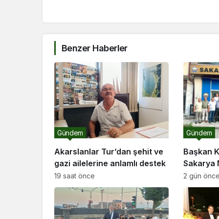
Benzer Haberler
Gündem
Gündem
Akarslanlar Tur’dan şehit ve
Başkan K
gazi ailelerine anlamlı destek
Sakarya 
ziyaret
19 saat önce
2 gün önc