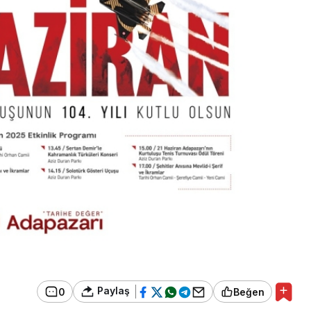
Paylaş
0
Beğen