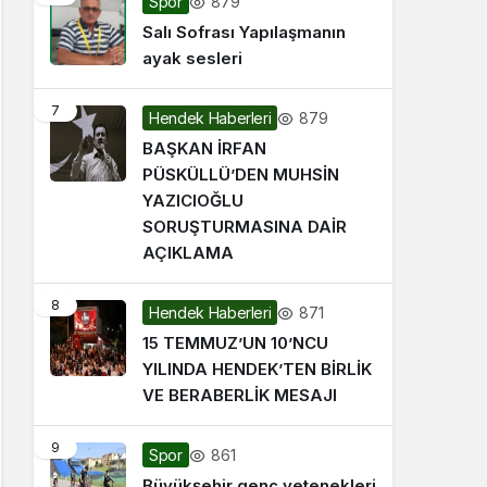
879
Spor
Salı Sofrası Yapılaşmanın
ayak sesleri
7
879
Hendek Haberleri
BAŞKAN İRFAN
PÜSKÜLLÜ’DEN MUHSİN
YAZICIOĞLU
SORUŞTURMASINA DAİR
AÇIKLAMA
8
871
Hendek Haberleri
15 TEMMUZ’UN 10’NCU
YILINDA HENDEK’TEN BİRLİK
VE BERABERLİK MESAJI
9
861
Spor
Büyükşehir genç yetenekleri