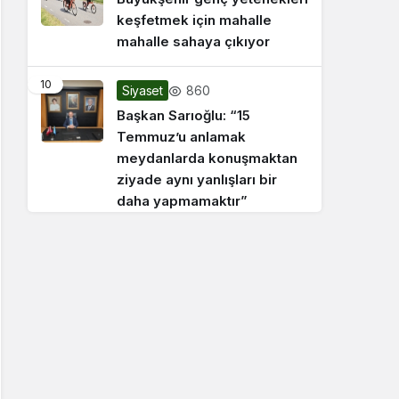
keşfetmek için mahalle
mahalle sahaya çıkıyor
10
860
Siyaset
Başkan Sarıoğlu: “15
Temmuz’u anlamak
meydanlarda konuşmaktan
ziyade aynı yanlışları bir
daha yapmamaktır”