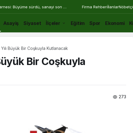
arnesi: Büyüme sürdü, sanayi son 30
Firma Rehberi
İlanlar
Nöbetçi
Asayiş
Siyaset
İlçeler
Eğitim
Spor
Ekonomi
K
. Yılı Büyük Bir Coşkuyla Kutlanacak
Büyük Bir Coşkuyla
273