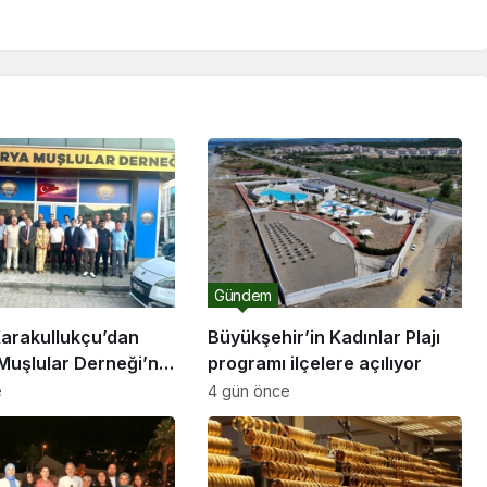
Gündem
arakullukçu’dan
Büyükşehir’in Kadınlar Plajı
Muşlular Derneği’ne
programı ilçelere açılıyor
e
4 gün önce