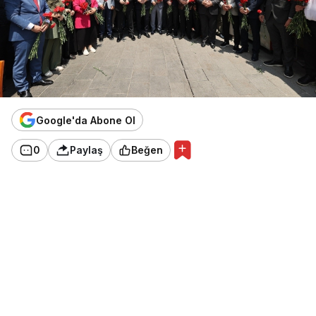
Google'da Abone Ol
0
Paylaş
Beğen