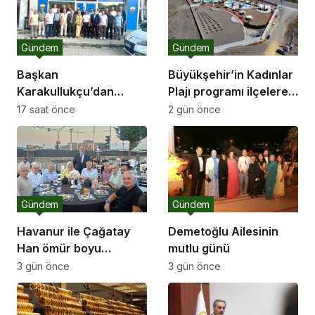
Gündem
Gündem
Başkan
Büyükşehir’in Kadınlar
Karakullukçu’dan
Plajı programı ilçelere
Sakarya Muşlular
açılıyor
17 saat önce
2 gün önce
Derneği’ne ziyaret
Gündem
Gündem
Havanur ile Çağatay
Demetoğlu Ailesinin
Han ömür boyu
mutlu günü
mutluluğa “Evet” dedi
3 gün önce
3 gün önce