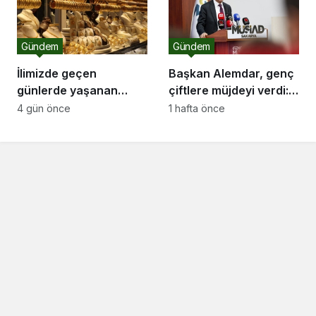
Gündem
Gündem
İlimizde geçen
Başkan Alemdar, genç
günlerde yaşanan
çiftlere müjdeyi verdi:
ortalıktan kaybolan
“Gençlerimize düğün
4 gün önce
1 hafta önce
kuyumcu olayı ile ilgili
salonu desteği
olarak Sakarya Sarraf
sunacağız”
Kuyumcu ve
Mücevherciler Dernek
başkanı Serkan Serbes
bir açıklama yaptı..