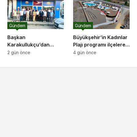
Gündem
Gündem
Başkan
Büyükşehir’in Kadınlar
Karakullukçu’dan
Plajı programı ilçelere
Sakarya Muşlular
açılıyor
2 gün önce
4 gün önce
Derneği’ne ziyaret