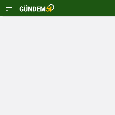
Nola Cafe & Restaurant;
0
duâlarla hizmete açıldı