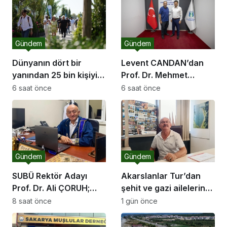
Gündem
Gündem
Dünyanın dört bir
Levent CANDAN’dan
yanından 25 bin kişiyi
Prof. Dr. Mehmet
ağırlayacak dev fuar
SARIBIYIK’a vefa
6 saat önce
6 saat önce
için geri sayım
ziyareti
Gündem
Gündem
SUBÜ Rektör Adayı
Akarslanlar Tur’dan
Prof. Dr. Ali ÇORUH;
şehit ve gazi ailelerine
“Sakarya’ya değer
anlamlı destek
8 saat önce
1 gün önce
katan bir üniversite
inşa etmek istiyorum”