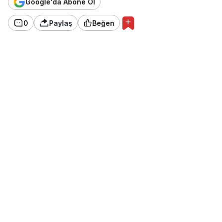
Google'da Abone Ol
0
Paylaş
Beğen