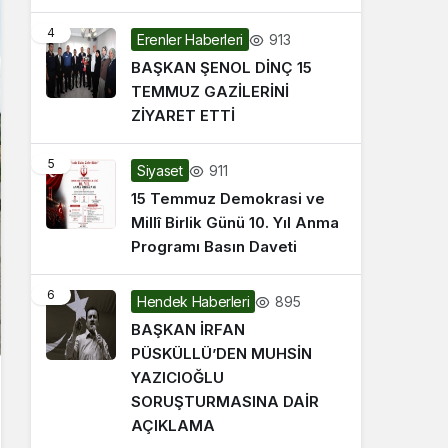
4
913
Erenler Haberleri
BAŞKAN ŞENOL DİNÇ 15
TEMMUZ GAZİLERİNİ
ZİYARET ETTİ
5
911
Siyaset
15 Temmuz Demokrasi ve
Millî Birlik Günü 10. Yıl Anma
Programı Basın Daveti
6
895
Hendek Haberleri
BAŞKAN İRFAN
PÜSKÜLLÜ’DEN MUHSİN
YAZICIOĞLU
SORUŞTURMASINA DAİR
AÇIKLAMA