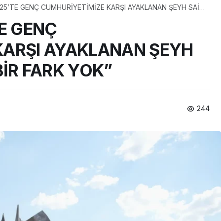
925’TE GENÇ CUMHURİYETİMİZE KARŞI AYAKLANAN ŞEYH SAİD
İR FARK YOK”
TE GENÇ
KARŞI AYAKLANAN ŞEYH
BİR FARK YOK”
244