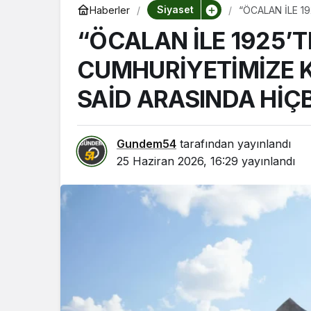
Siyaset
Haberler
“ÖCALAN İLE 1
ARASINDA HİÇB
“ÖCALAN İLE 1925’
CUMHURİYETİMİZE 
SAİD ARASINDA HİÇ
Gundem54
tarafından yayınlandı
25 Haziran 2026, 16:29
yayınlandı