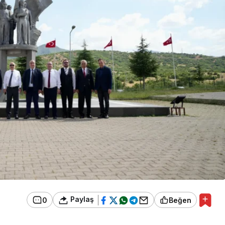
Paylaş
0
Beğen