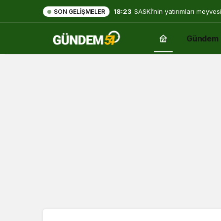
18:23
SASKİ’nin yatırımları meyves
SON GELIŞMELER
Gündem