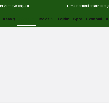
ini vermeye başladı:
Firma Rehberi
İlanlar
Nöbetçi
Asayiş
Siyaset
İlçeler
Eğitim
Spor
Ekonomi
K