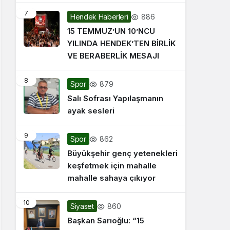
7
886
Hendek Haberleri
15 TEMMUZ’UN 10’NCU
YILINDA HENDEK’TEN BİRLİK
VE BERABERLİK MESAJI
8
879
Spor
Salı Sofrası Yapılaşmanın
ayak sesleri
9
862
Spor
Büyükşehir genç yetenekleri
keşfetmek için mahalle
mahalle sahaya çıkıyor
10
860
Siyaset
Başkan Sarıoğlu: “15