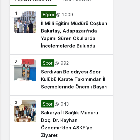
1
1.009
Eğitim
İl Millî Eğitim Müdürü Coşkun
Bakırtaş, Adapazarı’nda
Yapımı Süren Okullarda
İncelemelerde Bulundu
2
992
Spor
Serdivan Belediyesi Spor
Kulübü Karate Takımından İl
Seçmelerinde Önemli Başarı
3
943
Spor
Sakarya İl Sağlık Müdürü
Doç. Dr. Kayhan
Özdemir’den ASKF’ye
Ziyaret