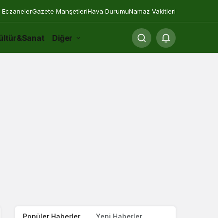
 Eczaneler
Gazete Manşetleri
Hava Durumu
Namaz Vakitleri
ültür&Sanat
Diğer
Popüler Haberler
Yeni Haberler