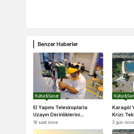
Benzer Haberler
Kültür&Sanat
Kültür&San
El Yapımı Teleskoplarla
Karagöl 
Uzayın Derinliklerini
Krizi: Te
Keşfediyorlar
Ziyaretç
16 saat önce
3 gün önc