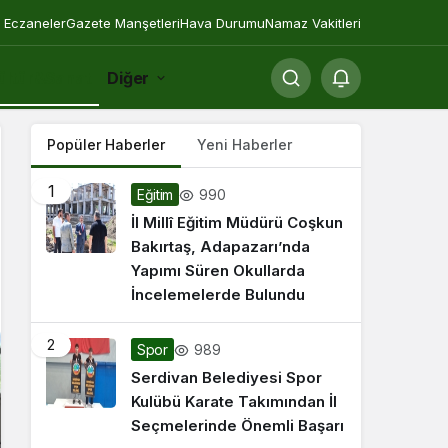
 Eczaneler
Gazete Manşetleri
Hava Durumu
Namaz Vakitleri
ültür&Sanat
Diğer
Popüler Haberler
Yeni Haberler
1
990
Eğitim
İl Millî Eğitim Müdürü Coşkun
Bakırtaş, Adapazarı’nda
Yapımı Süren Okullarda
İncelemelerde Bulundu
2
989
Spor
Serdivan Belediyesi Spor
Kulübü Karate Takımından İl
Seçmelerinde Önemli Başarı