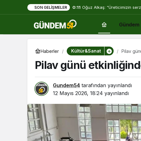
0:11
Oğuz Alkaş: “Üreticimizin serz
SON GELIŞMELER
mücadelesi de ortadadır.”
Gündem
Kültür&Sanat
Haberler
Pilav gün
Pilav günü etkinliğin
Gundem54
tarafından yayınlandı
12 Mayıs 2026, 18:24
yayınlandı