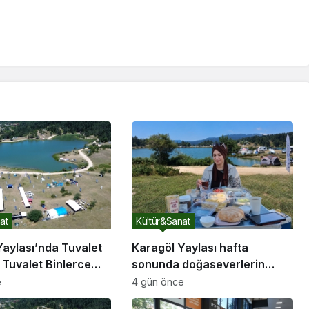
at
Kültür&Sanat
Yaylası’nda Tuvalet
Karagöl Yaylası hafta
k Tuvalet Binlerce
sonunda doğaseverlerin
iye Yetmiyor
akınına uğradı
e
4 gün önce