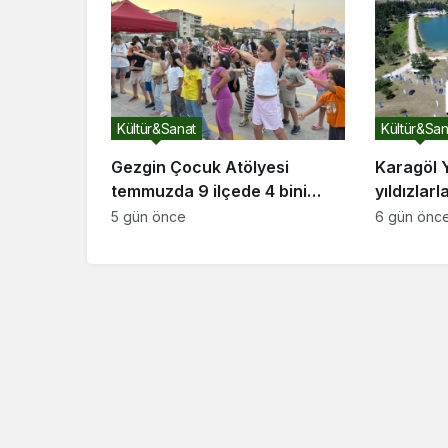
Kültür&Sanat
Kültür&San
Gezgin Çocuk Atölyesi
Karagöl 
temmuzda 9 ilçede 4 bini
yıldızlar
aşkın çocuğun yüzünü
Marmara’
5 gün önce
6 gün önc
güldürdü
gökyüzün