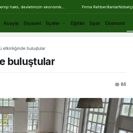
enişi haklı, devletimizin ekonomik
Firma Rehberi
İlanlar
Nöbetçi
Asayiş
Siyaset
İlçeler
Eğitim
Spor
Ekonomi
K
ü etkinliğinde buluştular
de buluştular
86