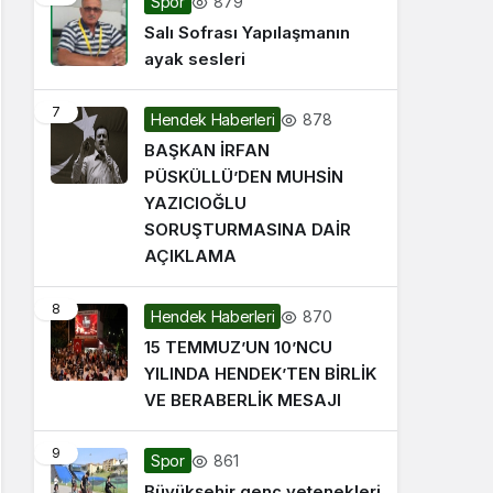
879
Spor
Salı Sofrası Yapılaşmanın
ayak sesleri
7
878
Hendek Haberleri
BAŞKAN İRFAN
PÜSKÜLLÜ’DEN MUHSİN
YAZICIOĞLU
SORUŞTURMASINA DAİR
AÇIKLAMA
8
870
Hendek Haberleri
15 TEMMUZ’UN 10’NCU
YILINDA HENDEK’TEN BİRLİK
VE BERABERLİK MESAJI
9
861
Spor
Büyükşehir genç yetenekleri