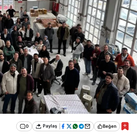
Paylaş
0
Beğen