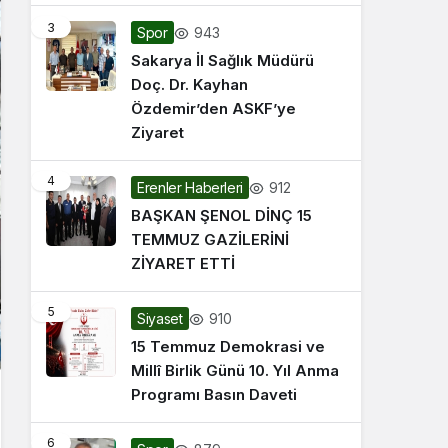
3
943
Spor
Sakarya İl Sağlık Müdürü
Doç. Dr. Kayhan
Özdemir’den ASKF’ye
Ziyaret
4
912
Erenler Haberleri
BAŞKAN ŞENOL DİNÇ 15
TEMMUZ GAZİLERİNİ
ZİYARET ETTİ
5
910
Siyaset
15 Temmuz Demokrasi ve
Millî Birlik Günü 10. Yıl Anma
Programı Basın Daveti
6