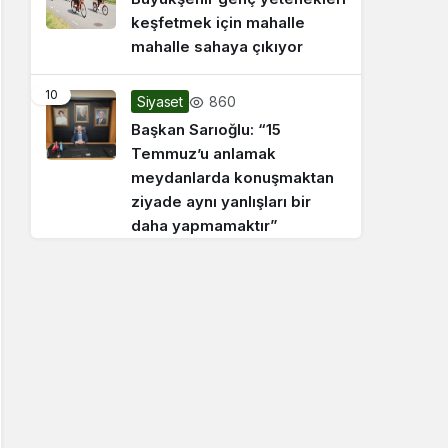
keşfetmek için mahalle
mahalle sahaya çıkıyor
10
860
Siyaset
Başkan Sarıoğlu: “15
Temmuz’u anlamak
meydanlarda konuşmaktan
ziyade aynı yanlışları bir
daha yapmamaktır”