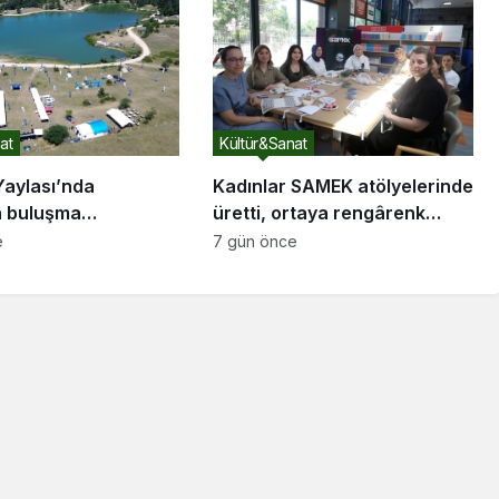
at
Kültür&Sanat
Yaylası’nda
Kadınlar SAMEK atölyelerinde
la buluşma
üretti, ortaya rengârenk
nın en karanlık
eserler çıktı
e
7 gün önce
de astronomi kampı