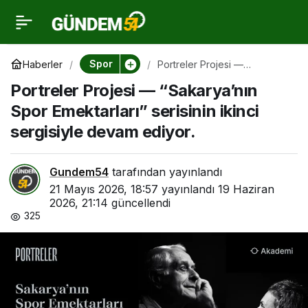
Portreler Projesi —
0
“Sakarya’nın Spor
Spor
Haberler
Portreler Projesi —
“Sakarya’nın Spor
Portreler Projesi — “Sakarya’nın
Emektarları” serisinin ikinci
Emektarları” serisinin
sergisiyle devam ediyor.
Spor Emektarları” serisinin ikinci
sergisiyle devam ediyor.
ikinci sergisiyle devam
ediyor.
Gundem54
tarafından yayınlandı
21 Mayıs 2026, 18:57
yayınlandı
19 Haziran
2026, 21:14
güncellendi
325