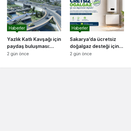
Geleceğini İnşa
Edemez”
Haberler
Haberler
Yazlık Katlı Kavşağı için
Sakarya’da ücretsiz
paydaş buluşması:
doğalgaz desteği için
“İletişim kanallarımız
başvurular başladı
2 gün önce
2 gün önce
hep açık olacak”