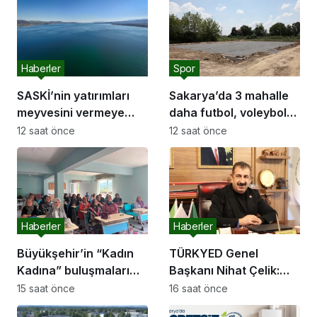
Haberler
Spor
SASKİ’nin yatırımları
Sakarya’da 3 mahalle
meyvesini vermeye
daha futbol, voleybol
başladı:
ve basketbol sahasına
12 saat önce
12 saat önce
kavuşuyor
Haberler
Haberler
Büyükşehir’in “Kadın
TÜRKYED Genel
Kadına” buluşmaları
Başkanı Nihat Çelik:
Akyazı’da devam etti
“Gençliğine Sahip
15 saat önce
16 saat önce
Çıkmayan Milletler