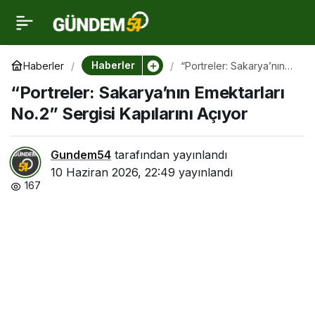
“Portreler: Sakarya’nın
0
Emektarları No.2”
Haberler
Haberler
“Portreler: Sakarya’nın
Emektarları No.2” Sergisi
“Portreler: Sakarya’nın Emektarları
Kapılarını Açıyor
Sergisi Kapılarını Açıyor
No.2” Sergisi Kapılarını Açıyor
Gundem54
tarafından yayınlandı
10 Haziran 2026, 22:49
yayınlandı
167