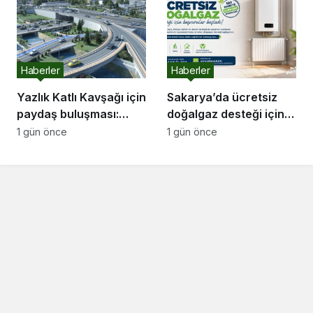
Geleceğini İnşa
Edemez”
Haberler
Haberler
Yazlık Katlı Kavşağı için
Sakarya’da ücretsiz
paydaş buluşması:
doğalgaz desteği için
“İletişim kanallarımız
başvurular başladı
1 gün önce
1 gün önce
hep açık olacak”