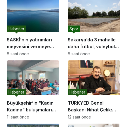
Haberler
Spor
SASKİ’nin yatırımları
Sakarya’da 3 mahalle
meyvesini vermeye
daha futbol, voleybol
başladı:
ve basketbol sahasına
8 saat önce
8 saat önce
kavuşuyor
Haberler
Haberler
Büyükşehir’in “Kadın
TÜRKYED Genel
Kadına” buluşmaları
Başkanı Nihat Çelik:
Akyazı’da devam etti
“Gençliğine Sahip
11 saat önce
12 saat önce
Çıkmayan Milletler