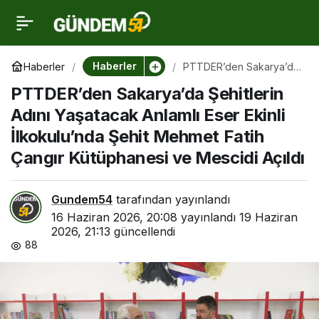
PTTDER’den Sakarya’da
0
Şehitlerin Adını
Haberler
Haberler
PTTDER’den Sakarya’da
Şehitlerin Adını
PTTDER’den Sakarya’da Şehitlerin
Yaşatacak Anlamlı Eser
Yaşatacak Anlamlı Eser
Ekinli İlkokulu’nda Şehit
Adını Yaşatacak Anlamlı Eser Ekinli
Mehmet Fatih Çangır
Kütüphanesi ve Mescidi
İlkokulu’nda Şehit Mehmet Fatih
Ekinli İlkokulu’nda Şehit
Açıldı
Çangır Kütüphanesi ve Mescidi Açıldı
Mehmet Fatih Çangır
Gundem54
tarafından yayınlandı
Kütüphanesi ve Mescidi
16 Haziran 2026, 20:08
yayınlandı
19 Haziran
2026, 21:13
güncellendi
88
Açıldı