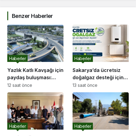
Benzer Haberler
Haberler
Haberler
Yazlık Katlı Kavşağı için
Sakarya’da ücretsiz
paydaş buluşması:
doğalgaz desteği için
“İletişim kanallarımız
başvurular başladı
12 saat önce
13 saat önce
hep açık olacak”
Haberler
Haberler