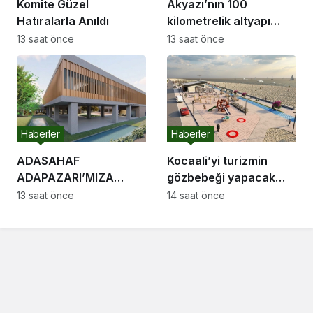
Komite Güzel
Akyazı’nın 100
Hatıralarla Anıldı
kilometrelik altyapı
hattı için saha
13 saat önce
13 saat önce
çalışmaları başladı
Haberler
Haberler
ADASAHAF
Kocaali’yi turizmin
ADAPAZARI’MIZA
gözbebeği yapacak
HAYIRLI OLSUN
sahil projelerini ilk kez
13 saat önce
14 saat önce
Adapazarı Meclisi
paylaştı: “Gurur
Toplandı
duyacağımız bir cazibe
merkezi olacak”