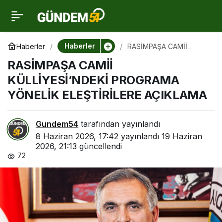
RASİMPAŞA CAMİİ
0
KÜLLİYESİ’NDEKİ
Haberler
Haberler
RASİMPAŞA CAMİİ
KÜLLİYESİ’NDEKİ
RASİMPAŞA CAMİİ
PROGRAMA YÖNELİK
PROGRAMA YÖNELİK
ELEŞTİRİLERE AÇIKLAMA
KÜLLİYESİ’NDEKİ PROGRAMA
YÖNELİK ELEŞTİRİLERE AÇIKLAMA
ELEŞTİRİLERE AÇIKLAMA
Gundem54
tarafından yayınlandı
8 Haziran 2026, 17:42
yayınlandı
19 Haziran
2026, 21:13
güncellendi
72