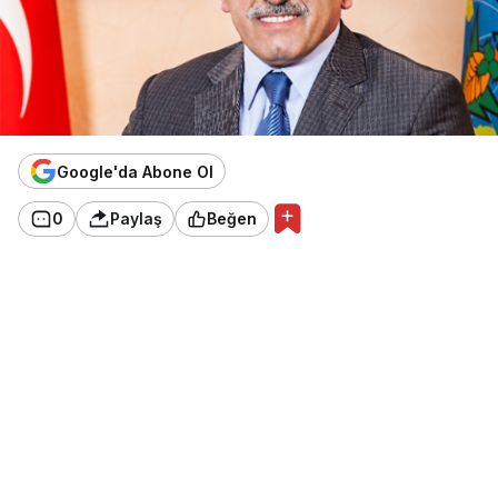
Google'da Abone Ol
0
Paylaş
Beğen