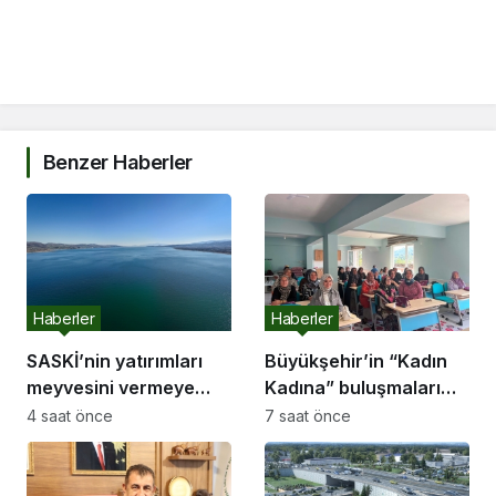
Benzer Haberler
Haberler
Haberler
SASKİ’nin yatırımları
Büyükşehir’in “Kadın
meyvesini vermeye
Kadına” buluşmaları
başladı:
Akyazı’da devam etti
4 saat önce
7 saat önce