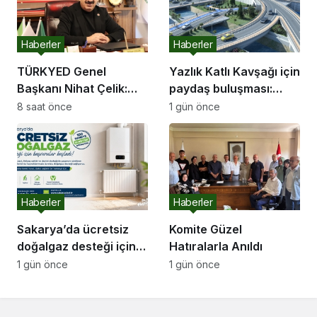
Haberler
Haberler
TÜRKYED Genel
Yazlık Katlı Kavşağı için
Başkanı Nihat Çelik:
paydaş buluşması:
“Gençliğine Sahip
“İletişim kanallarımız
8 saat önce
1 gün önce
Çıkmayan Milletler
hep açık olacak”
Geleceğini İnşa
Edemez”
Haberler
Haberler
Sakarya’da ücretsiz
Komite Güzel
doğalgaz desteği için
Hatıralarla Anıldı
başvurular başladı
1 gün önce
1 gün önce