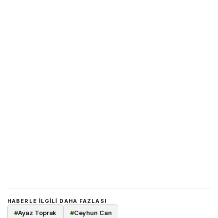
HABERLE ILGILI DAHA FAZLASI
#
Ayaz Toprak
#
Ceyhun Can