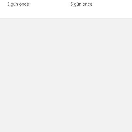
Sakarya Muşlular
açılıyor
3 gün önce
5 gün önce
Derneği’ne ziyaret