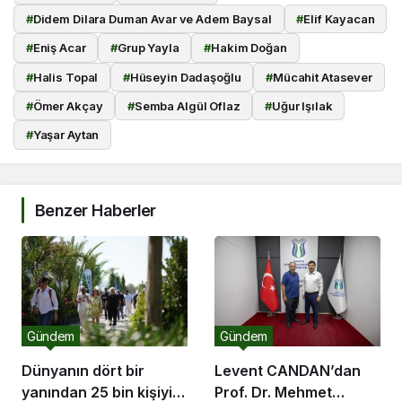
#
Didem Dilara Duman Avar ve Adem Baysal
#
Elif Kayacan
#
Eniş Acar
#
Grup Yayla
#
Hakim Doğan
#
Halis Topal
#
Hüseyin Dadaşoğlu
#
Mücahit Atasever
#
Ömer Akçay
#
Semba Algül Oflaz
#
Uğur Işılak
#
Yaşar Aytan
Benzer Haberler
Gündem
Gündem
Dünyanın dört bir
Levent CANDAN’dan
yanından 25 bin kişiyi
Prof. Dr. Mehmet