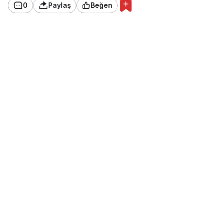
0
Paylaş
Beğen