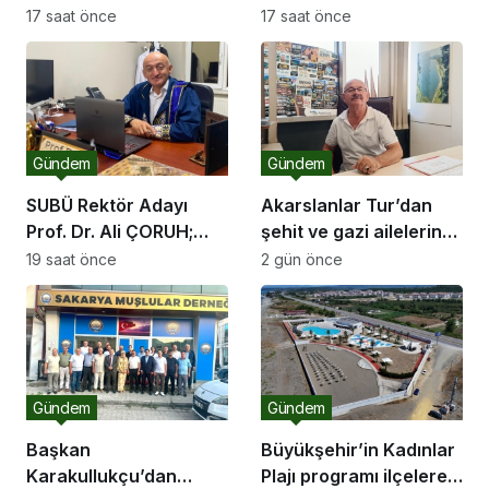
ağırlayacak dev fuar
SARIBIYIK’a vefa
17 saat önce
17 saat önce
için geri sayım
ziyareti
Gündem
Gündem
SUBÜ Rektör Adayı
Akarslanlar Tur’dan
Prof. Dr. Ali ÇORUH;
şehit ve gazi ailelerine
“Sakarya’ya değer
anlamlı destek
19 saat önce
2 gün önce
katan bir üniversite
inşa etmek istiyorum”
Gündem
Gündem
Başkan
Büyükşehir’in Kadınlar
Karakullukçu’dan
Plajı programı ilçelere