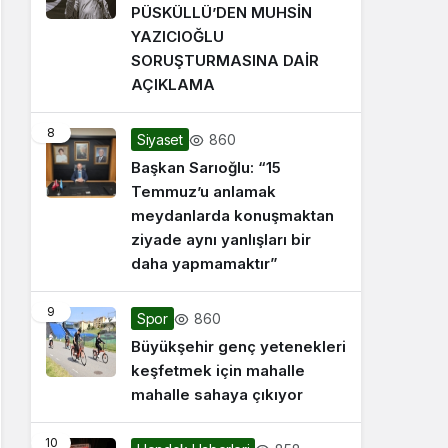
PÜSKÜLLÜ’DEN MUHSİN
YAZICIOĞLU
SORUŞTURMASINA DAİR
AÇIKLAMA
8
860
Siyaset
Başkan Sarıoğlu: “15
Temmuz’u anlamak
meydanlarda konuşmaktan
ziyade aynı yanlışları bir
daha yapmamaktır”
9
860
Spor
Büyükşehir genç yetenekleri
keşfetmek için mahalle
mahalle sahaya çıkıyor
10