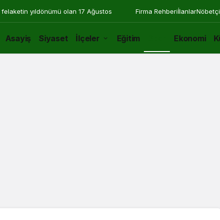
 felaketin yıldönümü olan 17 Ağustos
Firma Rehberi
İlanlar
Nöbetçi
Asayiş
Siyaset
İlçeler
Eğitim
Spor
Ekonomi
K