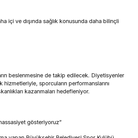
aha içi ve dışında sağlık konusunda daha bilinçli
ın beslenmesine de takip edilecek. Diyetisyenler
k hizmetleriyle, sporcuların performanslarını
şkanlıkları kazanmaları hedefleniyor.
hassasiyet gösteriyoruz”
ama yapan Büyükşehir Belediyesi Spor Kulübü