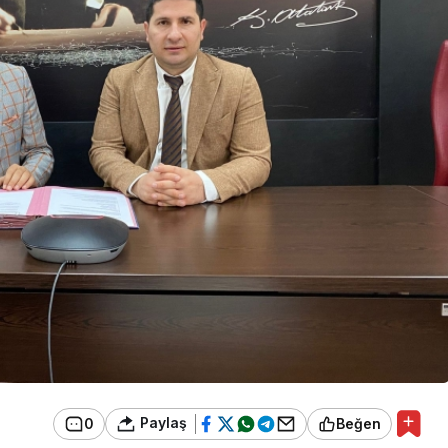
Paylaş
0
Beğen