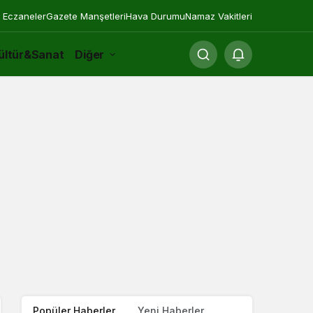
 Eczaneler
Gazete Manşetleri
Hava Durumu
Namaz Vakitleri
ültür&Sanat
Diğer
Popüler Haberler
Yeni Haberler