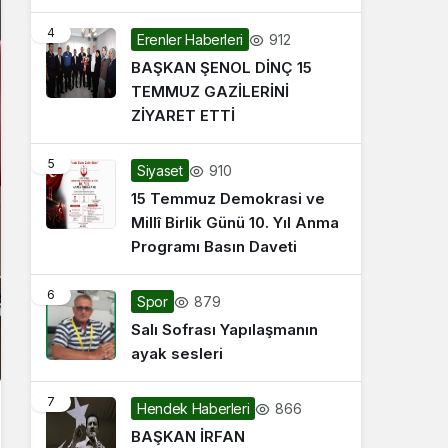
4
912
Erenler Haberleri
BAŞKAN ŞENOL DİNÇ 15
TEMMUZ GAZİLERİNİ
ZİYARET ETTİ
5
910
Siyaset
15 Temmuz Demokrasi ve
Millî Birlik Günü 10. Yıl Anma
Programı Basın Daveti
6
879
Spor
Salı Sofrası Yapılaşmanın
ayak sesleri
7
866
Hendek Haberleri
BAŞKAN İRFAN