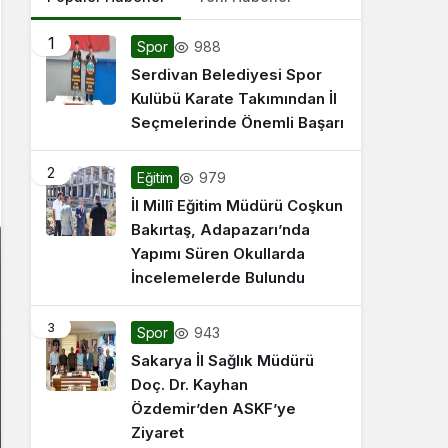
1
988
Spor
Serdivan Belediyesi Spor
Kulübü Karate Takımından İl
Seçmelerinde Önemli Başarı
2
979
Eğitim
İl Millî Eğitim Müdürü Coşkun
Bakırtaş, Adapazarı’nda
Yapımı Süren Okullarda
İncelemelerde Bulundu
3
943
Spor
Sakarya İl Sağlık Müdürü
Doç. Dr. Kayhan
Özdemir’den ASKF’ye
Ziyaret