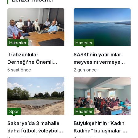
Haberler
Haberler
Trabzonlular
SASKİ’nin yatırımları
Derneği’ne Önemli
meyvesini vermeye
Ziyaret
başladı:
5 saat önce
2 gün önce
Spor
Haberler
Sakarya’da 3 mahalle
Büyükşehir’in “Kadın
daha futbol, voleybol
Kadına” buluşmaları