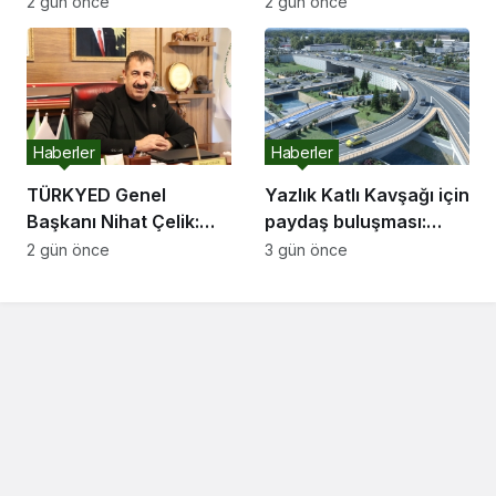
ve basketbol sahasına
Akyazı’da devam etti
2 gün önce
2 gün önce
kavuşuyor
Haberler
Haberler
TÜRKYED Genel
Yazlık Katlı Kavşağı için
Başkanı Nihat Çelik:
paydaş buluşması:
“Gençliğine Sahip
“İletişim kanallarımız
2 gün önce
3 gün önce
Çıkmayan Milletler
hep açık olacak”
Geleceğini İnşa
Edemez”