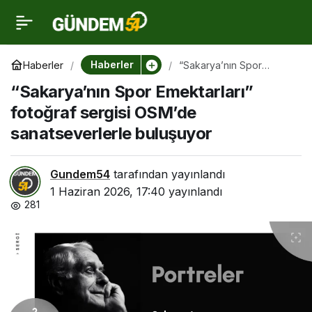
“Sakarya’nın Spor
0
Emektarları” fotoğraf
Haberler
Haberler
“Sakarya’nın Spor
Emektarları” fotoğraf
“Sakarya’nın Spor Emektarları”
sergisi OSM’de
sergisi OSM’de
sanatseverlerle
fotoğraf sergisi OSM’de
buluşuyor
sanatseverlerle buluşuyor
sanatseverlerle
buluşuyor
Gundem54
tarafından yayınlandı
1 Haziran 2026, 17:40
yayınlandı
281