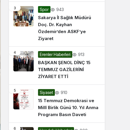
3
943
Spor
Sakarya İl Sağlık Müdürü
Doç. Dr. Kayhan
Özdemir’den ASKF’ye
Ziyaret
4
913
Erenler Haberleri
BAŞKAN ŞENOL DİNÇ 15
TEMMUZ GAZİLERİNİ
ZİYARET ETTİ
5
910
Siyaset
15 Temmuz Demokrasi ve
Millî Birlik Günü 10. Yıl Anma
Programı Basın Daveti
6