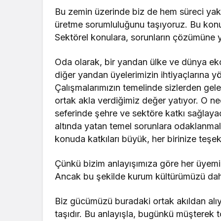
Bu zemin üzerinde biz de hem süreci yak
üretme sorumluluğunu taşıyoruz. Bu konud
Sektörel konulara, sorunların çözümüne yö
Oda olarak, bir yandan ülke ve dünya ek
diğer yandan üyelerimizin ihtiyaçlarına y
Çalışmalarımızın temelinde sizlerden gelen 
ortak akla verdiğimiz değer yatıyor. O ned
seferinde şehre ve sektöre katkı sağlayac
altında yatan temel sorunlara odaklanmalı
konuda katkıları büyük, her birinize teşe
Çünkü bizim anlayışımıza göre her üyemizin
Ancak bu şekilde kurum kültürümüzü daha 
Biz gücümüzü buradaki ortak akıldan alı
taşıdır. Bu anlayışla, bugünkü müşterek to