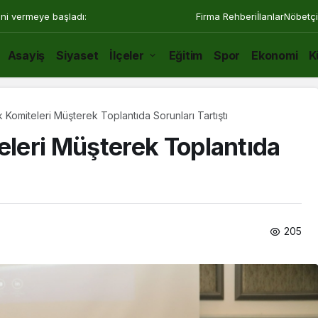
ini vermeye başladı:
Firma Rehberi
İlanlar
Nöbetçi
Asayiş
Siyaset
İlçeler
Eğitim
Spor
Ekonomi
K
omiteleri Müşterek Toplantıda Sorunları Tartıştı
leri Müşterek Toplantıda
205