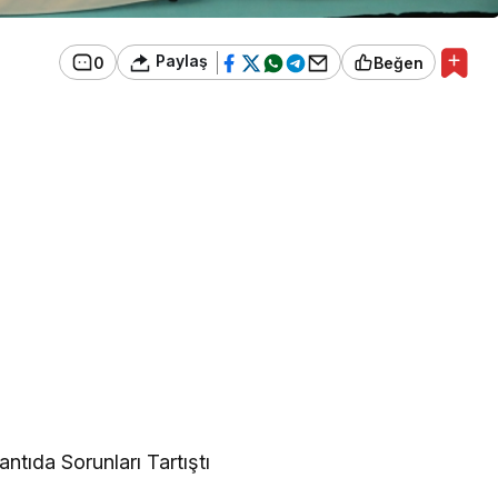
Paylaş
0
Beğen
tıda Sorunları Tartıştı