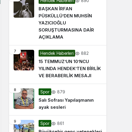
890
Hendek Haberleri
BAŞKAN İRFAN
PÜSKÜLLÜ’DEN MUHSİN
YAZICIOĞLU
SORUŞTURMASINA DAİR
AÇIKLAMA
7
882
Hendek Haberleri
15 TEMMUZ’UN 10’NCU
YILINDA HENDEK’TEN BİRLİK
VE BERABERLİK MESAJI
8
879
Spor
Salı Sofrası Yapılaşmanın
ayak sesleri
9
861
Spor
Büyükşehir genç yetenekleri