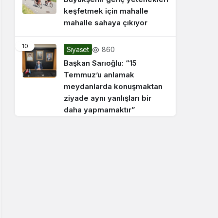
keşfetmek için mahalle
mahalle sahaya çıkıyor
10
860
Siyaset
Başkan Sarıoğlu: “15
Temmuz’u anlamak
meydanlarda konuşmaktan
ziyade aynı yanlışları bir
daha yapmamaktır”