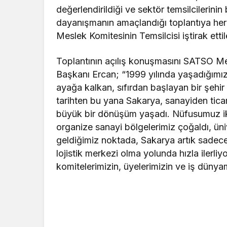
değerlendirildiği ve sektör temsilcilerinin 
dayanışmanın amaçlandığı toplantıya her 
Meslek Komitesinin Temsilcisi iştirak ettil
Toplantının açılış konuşmasını SATSO Me
Başkanı Ercan; “1999 yılında yaşadığım
ayağa kalkan, sıfırdan başlayan bir şehi
tarihten bu yana Sakarya, sanayiden tic
büyük bir dönüşüm yaşadı. Nüfusumuz iki k
organize sanayi bölgelerimiz çoğaldı, üniv
geldiğimiz noktada, Sakarya artık sadece 
lojistik merkezi olma yolunda hızla ilerli
komitelerimizin, üyelerimizin ve iş dünyamız