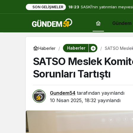
18:23
SASKİ’nin yatırımları meyves
SON GELIŞMELER
Gündem
Haberler
Haberler
SATSO Meslek K
SATSO Meslek Komite
Sorunları Tartıştı
Gundem54
tarafından yayınlandı
10 Nisan 2025, 18:32
yayınlandı