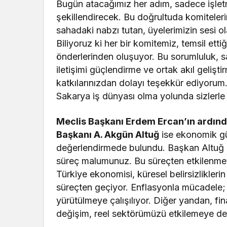
Bugün atacağımız her adım, sadece işletm
şekillendirecek. Bu doğrultuda komiteleri
sahadaki nabzı tutan, üyelerimizin sesi ol
Biliyoruz ki her bir komitemiz, temsil ettiğ
önderlerinden oluşuyor. Bu sorumluluk, 
iletişimi güçlendirme ve ortak akıl gelişti
katkılarınızdan dolayı teşekkür ediyorum
Sakarya iş dünyası olma yolunda sizlerle
Meclis Başkanı Erdem Ercan’ın ardın
Başkanı A. Akgün Altuğ
ise ekonomik gü
değerlendirmede bulundu. Başkan Altuğ ö
süreç malumunuz. Bu süreçten etkilenmey
Türkiye ekonomisi, küresel belirsizliklerin
süreçten geçiyor. Enflasyonla mücadele; 
yürütülmeye çalışılıyor. Diğer yandan, fin
değişim, reel sektörümüzü etkilemeye d