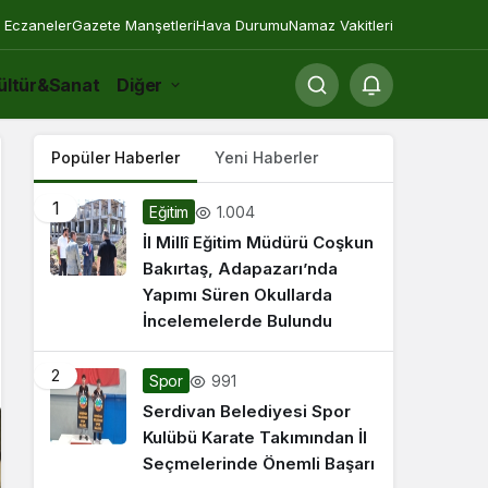
 Eczaneler
Gazete Manşetleri
Hava Durumu
Namaz Vakitleri
ültür&Sanat
Diğer
Popüler Haberler
Yeni Haberler
1
1.004
Eğitim
İl Millî Eğitim Müdürü Coşkun
Bakırtaş, Adapazarı’nda
Yapımı Süren Okullarda
İncelemelerde Bulundu
2
991
Spor
Serdivan Belediyesi Spor
Kulübü Karate Takımından İl
Seçmelerinde Önemli Başarı