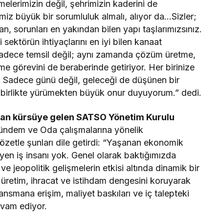
elerimizin değil, şehrimizin kaderini de
miz büyük bir sorumluluk almalı, alıyor da…Sizler;
an, sorunları en yakından bilen yapı taşlarımızsınız.
i sektörün ihtiyaçlarını en iyi bilen kanaat
sadece temsil değil; aynı zamanda çözüm üretme,
rme görevini de beraberinde getiriyor. Her birinize
. Sadece günü değil, geleceği de düşünen bir
 birlikte yürümekten büyük onur duyuyorum.” dedi.
dan kürsüye gelen SATSO Yönetim Kurulu
ndem ve Oda çalışmalarına yönelik
zetle şunları dile getirdi: “Yaşanan ekonomik
en iş insanı yok. Genel olarak baktığımızda
 ve jeopolitik gelişmelerin etkisi altında dinamik bir
üretim, ihracat ve istihdam dengesini koruyarak
ansmana erişim, maliyet baskıları ve iç talepteki
evam ediyor.