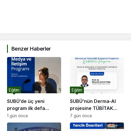
Benzer Haberler
Eğitim
Eğitim
SUBÜ’de üç yeni
SUBÜ’nün Derma-AI
program ilk defa
projesine TÜBİTAK
öğrenci alacak
desteği
1 gün önce
7 gün önce