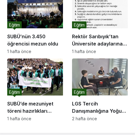
Eğitim
Eğitim
SUBÜ’nün 3.450
Rektör Sarıbıyık’tan
öğrencisi mezun oldu
Üniversite adaylarına
tercihi önerileri
1 hafta önce
1 hafta önce
Eğitim
Eğitim
SUBÜ’de mezuniyet
LGS Tercih
töreni hazırlıkları
Danışmanlığına Yoğun
tamam
İlgi
1 hafta önce
2 hafta önce