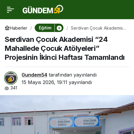
Serdivan Çocuk
0
Akademisi “24
Eğitim
Haberler
Serdivan Çocuk Akademisi
“24 Mahallede Çocuk
Serdivan Çocuk Akademisi “24
Atölyeleri” Projesinin İkinci
Mahallede Çocuk
Haftası Tamamlandı
Mahallede Çocuk Atölyeleri”
Projesinin İkinci Haftası Tamamlandı
Atölyeleri” Projesinin
İkinci Haftası
Gundem54
tarafından yayınlandı
15 Mayıs 2026, 19:11
yayınlandı
341
Tamamlandı