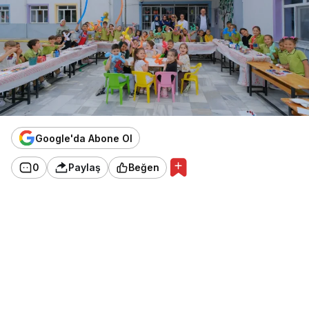
Google'da Abone Ol
0
Paylaş
Beğen