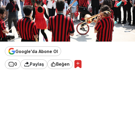
Google'da Abone Ol
0
Paylaş
Beğen