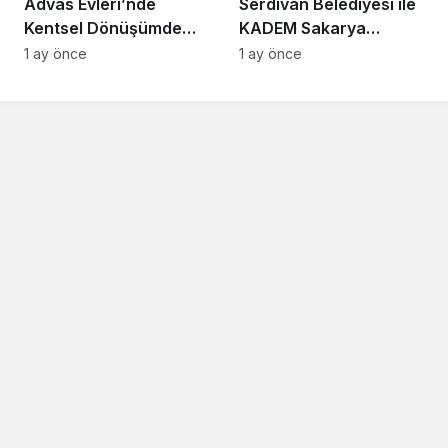
Advas Evleri’nde
Serdivan Belediyesi ile
Kentsel Dönüşümde
KADEM Sakarya
Yıkım Aşamasına
Temsilciliği Arasında İş
1 ay önce
1 ay önce
Geçiliyor
Birliği Protokolü
İmzalandı