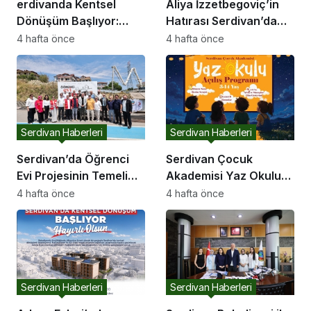
erdivanda Kentsel
Aliya İzzetbegoviç’in
Dönüşüm Başlıyor:
Hatırası Serdivan’da
Başkan Çelikten Davet
Yaşatılıyor
4 hafta önce
4 hafta önce
Serdivan Haberleri
Serdivan Haberleri
Serdivan’da Öğrenci
Serdivan Çocuk
Evi Projesinin Temeli
Akademisi Yaz Okulu
Atıldı
Kapılarını Açıyor
4 hafta önce
4 hafta önce
Serdivan Haberleri
Serdivan Haberleri