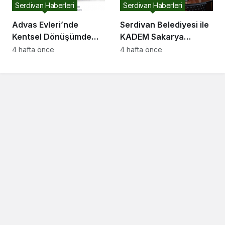
Serdivan Haberleri
Serdivan Haberleri
Advas Evleri’nde
Serdivan Belediyesi ile
Kentsel Dönüşümde
KADEM Sakarya
Yıkım Aşamasına
Temsilciliği Arasında İş
4 hafta önce
4 hafta önce
Geçiliyor
Birliği Protokolü
İmzalandı