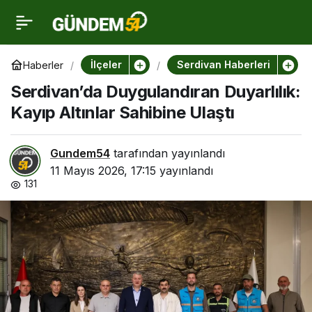
Serdivan’da
0
Duygulandıran
İlçeler
Serdivan Haberleri
Haberler
Serdivan’da Duygulandıran Duyarlılık:
Duyarlılık: Kayıp Altınlar
Kayıp Altınlar Sahibine Ulaştı
Sahibine Ulaştı
Gundem54
tarafından yayınlandı
11 Mayıs 2026, 17:15
yayınlandı
131