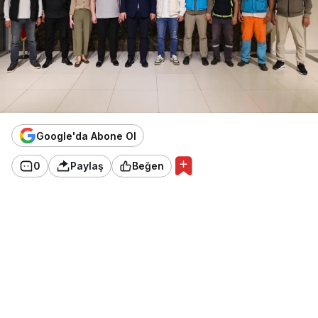
Google'da Abone Ol
0
Paylaş
Beğen