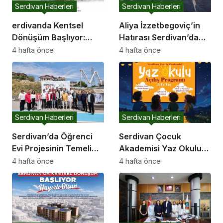
Serdivan Haberleri
Serdivan Haberleri
erdivanda Kentsel
Aliya İzzetbegoviç’in
Dönüşüm Başlıyor:
Hatırası Serdivan’da
Başkan Çelikten Davet
Yaşatılıyor
4 hafta önce
4 hafta önce
Serdivan Haberleri
Serdivan Haberleri
Serdivan’da Öğrenci
Serdivan Çocuk
Evi Projesinin Temeli
Akademisi Yaz Okulu
Atıldı
Kapılarını Açıyor
4 hafta önce
4 hafta önce