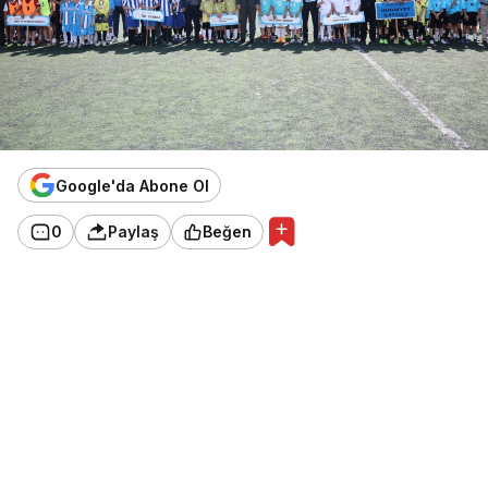
Google'da Abone Ol
0
Paylaş
Beğen