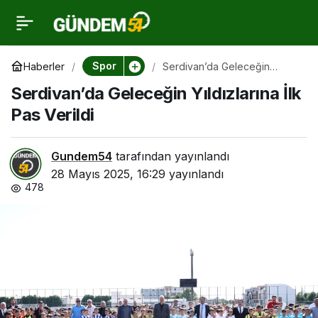
Serdivan’da Geleceğin
0
Yıldızlarına İlk Pas
Spor
Haberler
Serdivan’da Geleceğin
Yıldızlarına İlk Pas Verildi
Serdivan’da Geleceğin Yıldızlarına İlk
Verildi
Pas Verildi
Gundem54
tarafından yayınlandı
28 Mayıs 2025, 16:29
yayınlandı
478