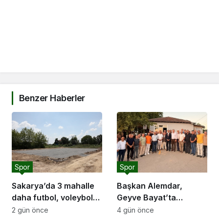
Benzer Haberler
Spor
Spor
Sakarya’da 3 mahalle
Başkan Alemdar,
daha futbol, voleybol
Geyve Bayat’ta
ve basketbol sahasına
hemşehrileriyle
2 gün önce
4 gün önce