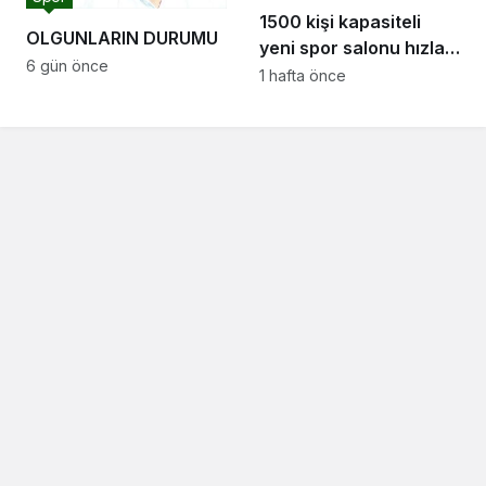
1500 kişi kapasiteli
OLGUNLARIN DURUMU
yeni spor salonu hızla
6 gün önce
yükseliyor: “Salon
1 hafta önce
sporları için güçlü bir
altyapı oluşturuyoruz”