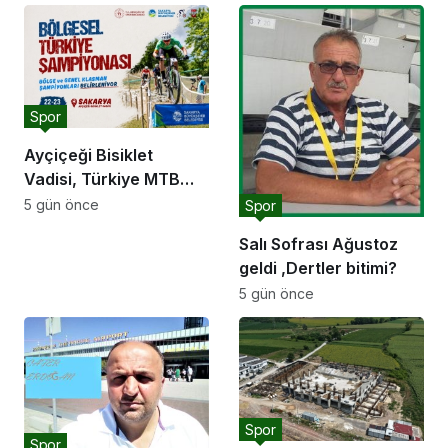
kavuşuyor
buluştu: “Gençlik ve
spor yatırımlarını
hayata geçirmeye
devam edeceğiz”
Spor
Ayçiçeği Bisiklet
Vadisi, Türkiye MTB
Şampiyonası’na ev
5 gün önce
Spor
sahipliği yapacak
Salı Sofrası Ağustoz
geldi ,Dertler bitimi?
5 gün önce
Spor
Spor