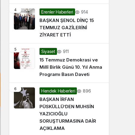
4
914
Erenler Haberleri
BAŞKAN ŞENOL DİNÇ 15
TEMMUZ GAZİLERİNİ
ZİYARET ETTİ
5
911
Siyaset
15 Temmuz Demokrasi ve
Millî Birlik Günü 10. Yıl Anma
Programı Basın Daveti
6
896
Hendek Haberleri
BAŞKAN İRFAN
PÜSKÜLLÜ’DEN MUHSİN
YAZICIOĞLU
SORUŞTURMASINA DAİR
AÇIKLAMA