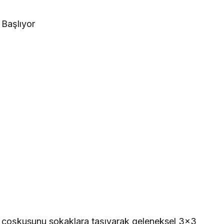
Başlıyor
n coşkusunu sokaklara taşıyarak geleneksel 3×3