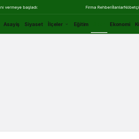
ini vermeye başladı:
Firma Rehberi
İlanlar
Nöbetçi
Asayiş
Siyaset
İlçeler
Eğitim
Spor
Ekonomi
K