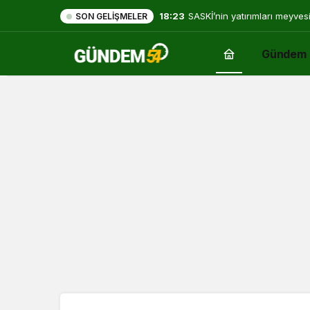
18:23
SASKİ’nin yatırımları meyves
SON GELIŞMELER
Gündem