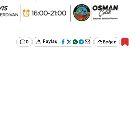
Paylaş
0
Beğen