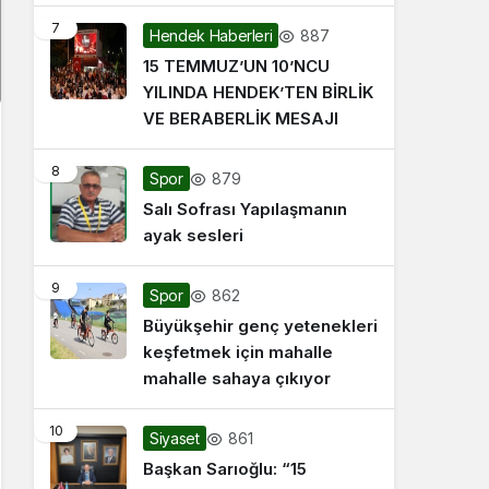
7
887
Hendek Haberleri
15 TEMMUZ’UN 10’NCU
YILINDA HENDEK’TEN BİRLİK
VE BERABERLİK MESAJI
8
879
Spor
Salı Sofrası Yapılaşmanın
ayak sesleri
9
862
Spor
Büyükşehir genç yetenekleri
keşfetmek için mahalle
mahalle sahaya çıkıyor
10
861
Siyaset
Başkan Sarıoğlu: “15