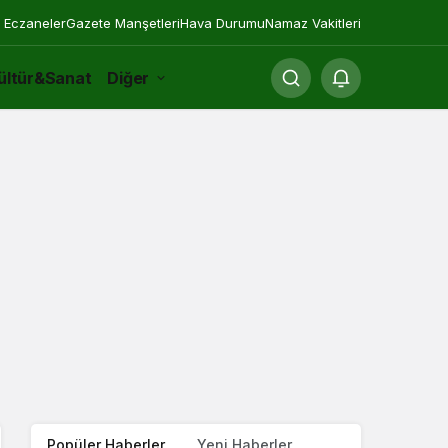
 Eczaneler
Gazete Manşetleri
Hava Durumu
Namaz Vakitleri
ültür&Sanat
Diğer
Popüler Haberler
Yeni Haberler