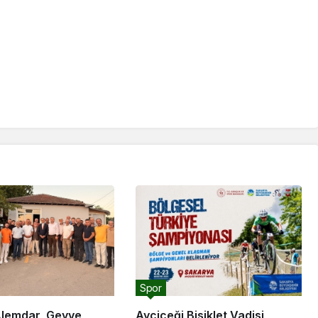
Spor
lemdar, Geyve
Ayçiçeği Bisiklet Vadisi,