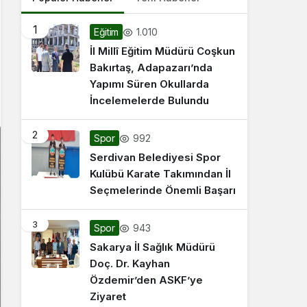
1
1.010
Eğitim
İl Millî Eğitim Müdürü Coşkun
Bakırtaş, Adapazarı’nda
Yapımı Süren Okullarda
İncelemelerde Bulundu
2
992
Spor
Serdivan Belediyesi Spor
Kulübü Karate Takımından İl
Seçmelerinde Önemli Başarı
3
943
Spor
Sakarya İl Sağlık Müdürü
Doç. Dr. Kayhan
Özdemir’den ASKF’ye
Ziyaret