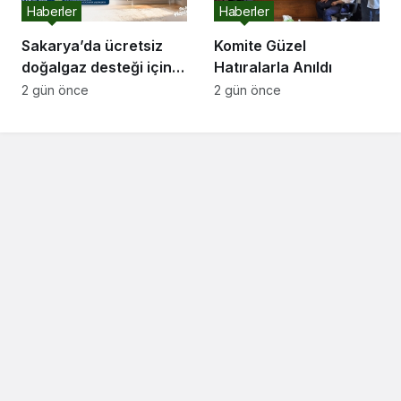
Haberler
Haberler
Sakarya’da ücretsiz
Komite Güzel
doğalgaz desteği için
Hatıralarla Anıldı
başvurular başladı
2 gün önce
2 gün önce