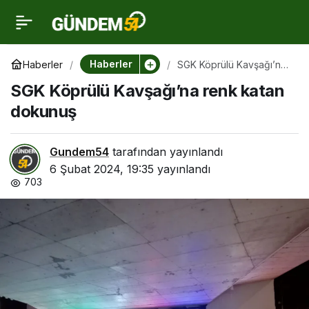
SGK Köprülü Kavşağı’na
0
renk katan dokunuş
Haberler
Haberler
SGK Köprülü Kavşağı’na
renk katan dokunuş
SGK Köprülü Kavşağı’na renk katan
dokunuş
Gundem54
tarafından yayınlandı
6 Şubat 2024, 19:35
yayınlandı
703