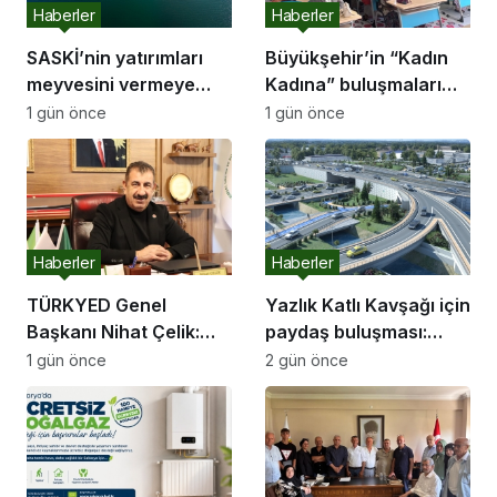
Haberler
Haberler
SASKİ’nin yatırımları
Büyükşehir’in “Kadın
meyvesini vermeye
Kadına” buluşmaları
başladı:
Akyazı’da devam etti
1 gün önce
1 gün önce
Haberler
Haberler
TÜRKYED Genel
Yazlık Katlı Kavşağı için
Başkanı Nihat Çelik:
paydaş buluşması:
“Gençliğine Sahip
“İletişim kanallarımız
1 gün önce
2 gün önce
Çıkmayan Milletler
hep açık olacak”
Geleceğini İnşa
Edemez”