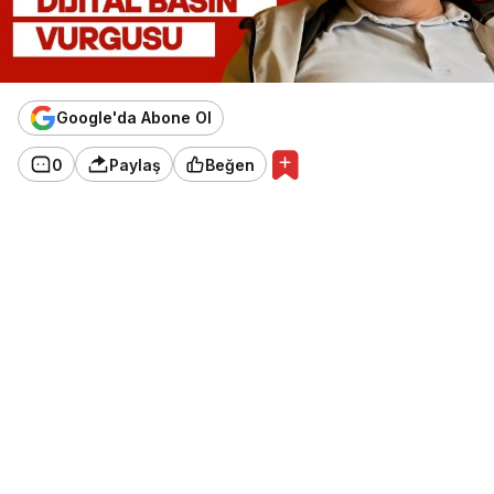
Google'da Abone Ol
0
Paylaş
Beğen