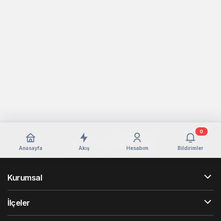
0
Anasayfa
Akış
Hesabım
Bildirimler
Kurumsal
İlçeler