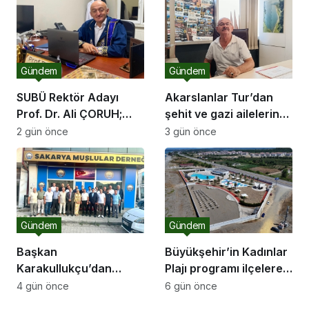
Gündem
Gündem
SUBÜ Rektör Adayı
Akarslanlar Tur’dan
Prof. Dr. Ali ÇORUH;
şehit ve gazi ailelerine
“Sakarya’ya değer
anlamlı destek
2 gün önce
3 gün önce
katan bir üniversite
inşa etmek istiyorum”
Gündem
Gündem
Başkan
Büyükşehir’in Kadınlar
Karakullukçu’dan
Plajı programı ilçelere
Sakarya Muşlular
açılıyor
4 gün önce
6 gün önce
Derneği’ne ziyaret