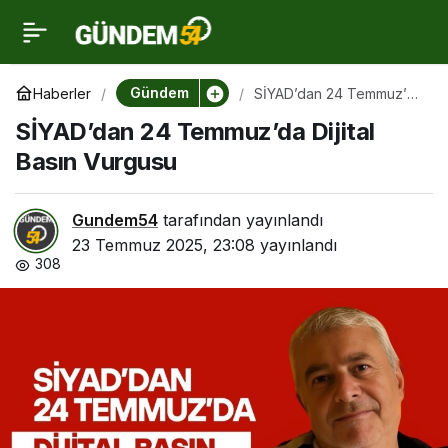
SİYAD’dan 24
0
Temmuz’da Dijital Basın
Gündem
Haberler
SİYAD’dan 24 Temmuz’da
Dijital Basın Vurgusu
SİYAD’dan 24 Temmuz’da Dijital
Vurgusu
Basın Vurgusu
Gundem54
tarafından yayınlandı
23 Temmuz 2025, 23:08
yayınlandı
308