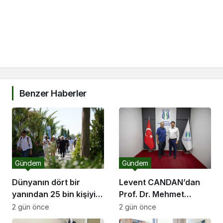
Benzer Haberler
Gündem
Gündem
Dünyanın dört bir
Levent CANDAN’dan
yanından 25 bin kişiyi
Prof. Dr. Mehmet
ağırlayacak dev fuar
SARIBIYIK’a vefa
2 gün önce
2 gün önce
için geri sayım
ziyareti