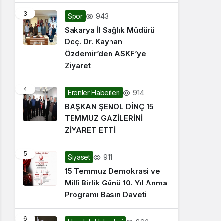
3
943
Spor
Sakarya İl Sağlık Müdürü
Doç. Dr. Kayhan
Özdemir’den ASKF’ye
Ziyaret
4
914
Erenler Haberleri
BAŞKAN ŞENOL DİNÇ 15
TEMMUZ GAZİLERİNİ
ZİYARET ETTİ
5
911
Siyaset
15 Temmuz Demokrasi ve
Millî Birlik Günü 10. Yıl Anma
Programı Basın Daveti
6