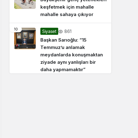
keşfetmek için mahalle
mahalle sahaya çıkıyor
10
861
Siyaset
Başkan Sarıoğlu: “15
Temmuz’u anlamak
meydanlarda konuşmaktan
ziyade aynı yanlışları bir
daha yapmamaktır”