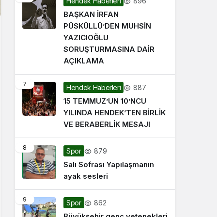
896
Hendek Haberleri
BAŞKAN İRFAN
PÜSKÜLLÜ’DEN MUHSİN
YAZICIOĞLU
SORUŞTURMASINA DAİR
AÇIKLAMA
7
887
Hendek Haberleri
15 TEMMUZ’UN 10’NCU
YILINDA HENDEK’TEN BİRLİK
VE BERABERLİK MESAJI
8
879
Spor
Salı Sofrası Yapılaşmanın
ayak sesleri
9
862
Spor
Büyükşehir genç yetenekleri