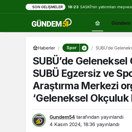
18:23
SASKİ’nin yatırımları meyves
SON GELIŞMELER
Gündem
Spor
Haberler
SUBÜ’de Gelenekse
Uygulama ve Araşt
SUBÜ’de Geleneksel 
başlatıldı.
SUBÜ Egzersiz ve Spo
Araştırma Merkezi o
‘Geleneksel Okçuluk K
Gundem54
tarafından yayınlandı
4 Kasım 2024, 18:36
yayınlandı