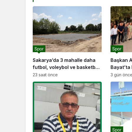
Spor
Spor
Sakarya’da 3 mahalle daha
Başkan A
futbol, voleybol ve basketbol
Bayat’ta 
sahasına kavuşuyor
buluştu: “Gençlik ve spor
23 saat önce
3 gün önc
yatırımla
geçirmey
Spor