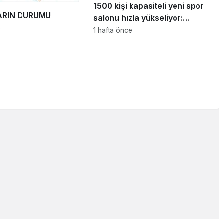
1500 kişi kapasiteli yeni spor
RIN DURUMU
salonu hızla yükseliyor:
e
“Salon sporları için güçlü bir
1 hafta önce
altyapı oluşturuyoruz”