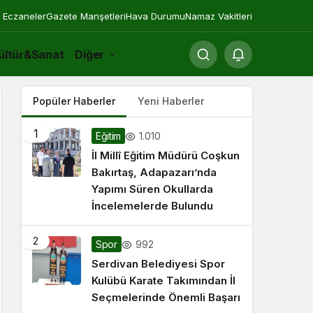
 Eczaneler
Gazete Manşetleri
Hava Durumu
Namaz Vakitleri
ültür&Sanat
Diğer
Popüler Haberler
Yeni Haberler
1
1.010
Eğitim
İl Millî Eğitim Müdürü Coşkun
Bakırtaş, Adapazarı’nda
Yapımı Süren Okullarda
İncelemelerde Bulundu
2
992
Spor
Serdivan Belediyesi Spor
Kulübü Karate Takımından İl
Seçmelerinde Önemli Başarı