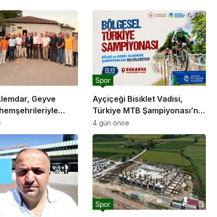
Spor
lemdar, Geyve
Ayçiçeği Bisiklet Vadisi,
hemşehrileriyle
Türkiye MTB Şampiyonası’na
ev sahipliği yapacak
e
4 gün önce
rını hayata
e devam edeceğiz”
Spor