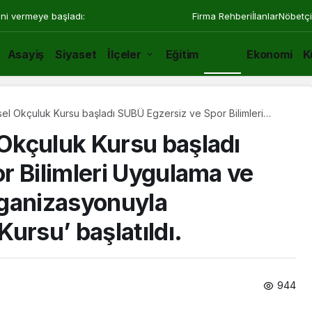
ini vermeye başladı:
Firma Rehberi
İlanlar
Nöbetçi
Asayiş
Siyaset
İlçeler
Eğitim
Spor
Ekonomi
K
l Okçuluk Kursu başladı SUBÜ Egzersiz ve Spor Bilimleri
ırma Merkezi organizasyonuyla ‘Geleneksel Okçuluk Kursu’
Okçuluk Kursu başladı
r Bilimleri Uygulama ve
rganizasyonuyla
ursu’ başlatıldı.
944