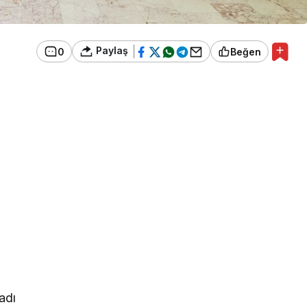
Paylaş
0
Beğen
adı