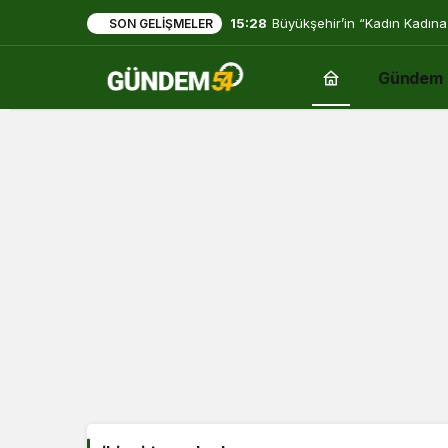
15:28
Büyükşehir’in “Kadın Kadına
SON GELIŞMELER
Gündem
ikinci
tur
adayları
Haberleri