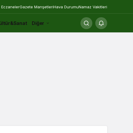
 Eczaneler
Gazete Manşetleri
Hava Durumu
Namaz Vakitleri
ültür&Sanat
Diğer