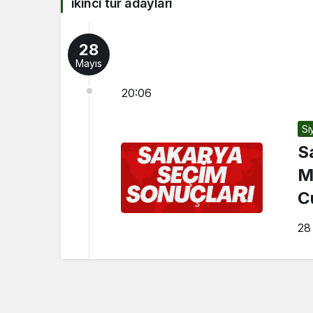
ikinci tur adayları
28
Mayıs
20:06
Si
S
M
C
28