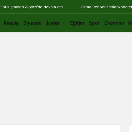
” buluşmaları Akyazı’da devam etti
Firma Rehberi
İlanlar
Nöbetçi
Asayiş
Siyaset
İlçeler
Eğitim
Spor
Ekonomi
K