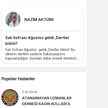
Yazarlarımız
NAZİM AKTÜRK
Salı Sofrası Ağustoz geldi ,Dertler
SANTRA – 
bitimi?
17 Eylül 2
tarihi skand
Salı Sofrası Ağustos geldi ,Dertler bitimi? Bu
unuttu ve B
ülkenin dertleri sadece Sakaryasporu
kapsamadığını ,bundan daha önemli dertlerin...
Popüler Haberler
3 yıl önce
ATANAMAYAN UZMANLAR
DERNEĞİ KADIN KOLLARİ İL