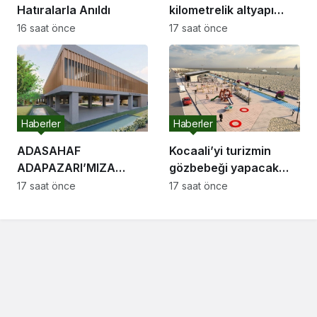
Hatıralarla Anıldı
kilometrelik altyapı
hattı için saha
16 saat önce
17 saat önce
çalışmaları başladı
Haberler
Haberler
ADASAHAF
Kocaali’yi turizmin
ADAPAZARI’MIZA
gözbebeği yapacak
HAYIRLI OLSUN
sahil projelerini ilk kez
17 saat önce
17 saat önce
Adapazarı Meclisi
paylaştı: “Gurur
Toplandı
duyacağımız bir cazibe
merkezi olacak”