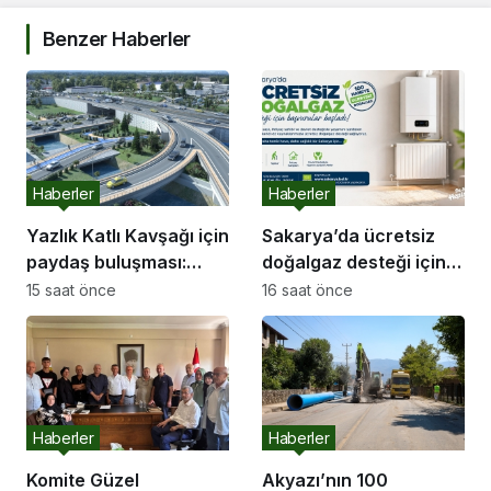
Benzer Haberler
Haberler
Haberler
Yazlık Katlı Kavşağı için
Sakarya’da ücretsiz
paydaş buluşması:
doğalgaz desteği için
“İletişim kanallarımız
başvurular başladı
15 saat önce
16 saat önce
hep açık olacak”
Haberler
Haberler
Komite Güzel
Akyazı’nın 100