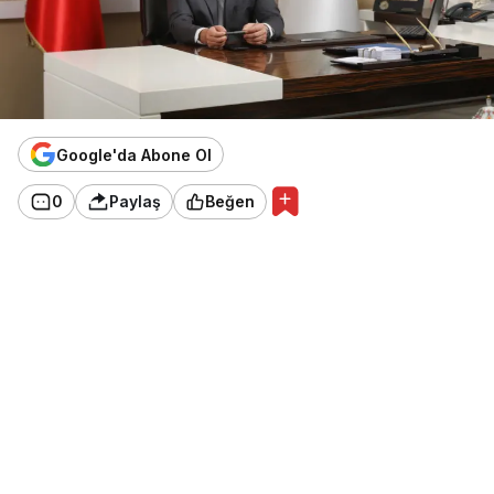
Google'da Abone Ol
0
Paylaş
Beğen