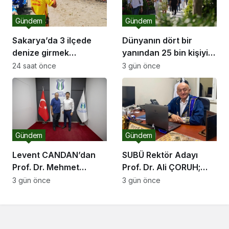
Gündem
Gündem
Sakarya’da 3 ilçede
Dünyanın dört bir
denize girmek
yanından 25 bin kişiyi
yasaklandı
ağırlayacak dev fuar
24 saat önce
3 gün önce
için geri sayım
Gündem
Gündem
Levent CANDAN’dan
SUBÜ Rektör Adayı
Prof. Dr. Mehmet
Prof. Dr. Ali ÇORUH;
SARIBIYIK’a vefa
“Sakarya’ya değer
3 gün önce
3 gün önce
ziyareti
katan bir üniversite
inşa etmek istiyorum”