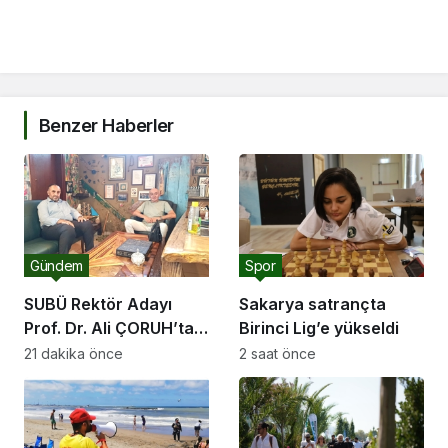
Benzer Haberler
Gündem
Spor
SUBÜ Rektör Adayı
Sakarya satrançta
Prof. Dr. Ali ÇORUH’tan
Birinci Lig’e yükseldi
LC Haber Ajansı’na
21 dakika önce
2 saat önce
ziyaret