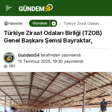
Türkiye Ziraat Odaları
0
Birliği (TZOB) Genel
Gündem
Haberler
Türkiye Ziraat Odaları
Birliği (TZOB) Genel
Türkiye Ziraat Odaları Birliği (TZOB)
Başkanı Şemsi Bayraktar,
Başkanı Şemsi
Genel Başkanı Şemsi Bayraktar,
Bayraktar,
Gundem54
tarafından yayınlandı
15 Temmuz 2025, 19:30
yayınlandı
380