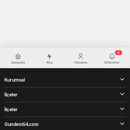
0
Anasayfa
Akış
Hesabım
Bildirimler
Kurumsal
İlçeler
İlçeler
Gundem54.com