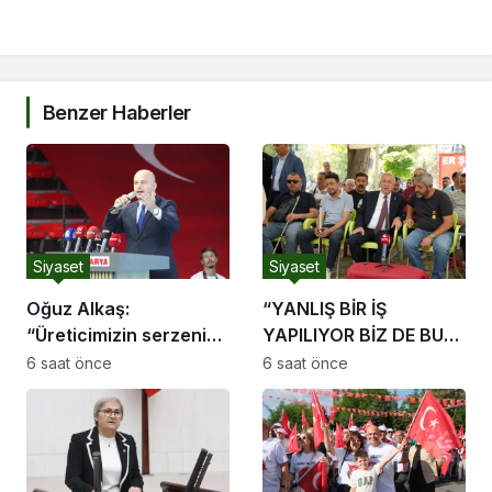
Benzer Haberler
Siyaset
Siyaset
Oğuz Alkaş:
“YANLIŞ BİR İŞ
“Üreticimizin serzenişi
YAPILIYOR BİZ DE BU
haklı, devletimizin
YANLIŞ İŞ KARŞISINDA
6 saat önce
6 saat önce
ekonomik mücadelesi
TÜRK MİLLETİNİ
de ortadadır.”
UYARMAYA DEVAM
EDECEĞİZ”