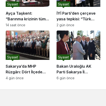
Siyaset
Siyaset
Ayça Taşkent:
İYİ Parti’den çerçeve
“Barınma krizinin tüm
yasa tepkisi: “Türk
boyutlarıyla
milletine hesap
14 saat önce
2 gün önce
araştırılması için Meclis
vereceksiniz”
Araştırması açılmasını
istedik.”
Siyaset
Siyaset
Sakarya’da MHP
Bakan Uraloğlu AK
Rüzgârı: Dört İlçede
Parti Sakarya İl
Salonlara Sığmayan
Başkanlığı’nı Ziyaret
4 gün önce
6 gün önce
Katılım ve Coşku
Etti