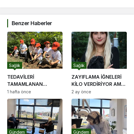
Benzer Haberler
Sağlık
Sağlık
TEDAVİLERİ
ZAYIFLAMA İĞNELERİ
TAMAMLANAN
KİLO VERDİRİYOR AMA
ÇOCUKLAR LÖSEV YAZ
DUYGUSAL AÇLIĞI
1 hafta önce
2 ay önce
OKULU’NDA
DURDURAMIYOR
UNUTULMAZ ANLAR
YAŞADI
Gündem
Gündem