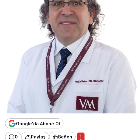
Google'da Abone Ol
0
Paylaş
Beğen