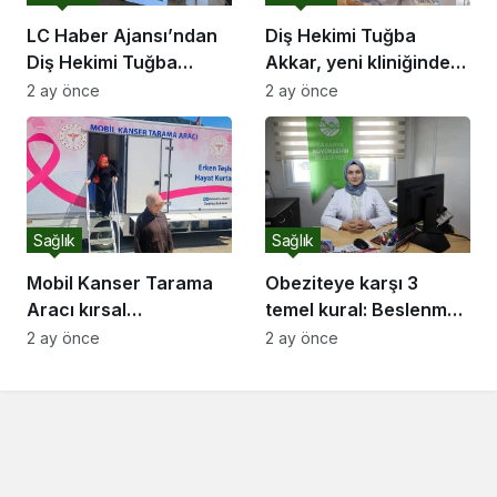
LC Haber Ajansı’ndan
Diş Hekimi Tuğba
Diş Hekimi Tuğba
Akkar, yeni kliniğinde
Akkar’a ziyaret
hastalarını ağırlıyor
2 ay önce
2 ay önce
Sağlık
Sağlık
Mobil Kanser Tarama
Obeziteye karşı 3
Aracı kırsal
temel kural: Beslenme,
mahallelerde ücretsiz
hareket ve uyku
2 ay önce
2 ay önce
hizmet veriyor