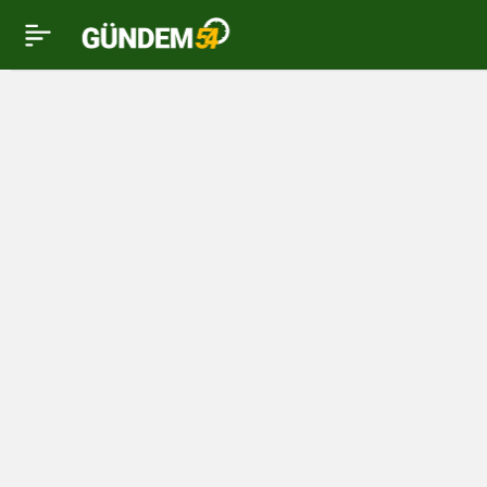
Uzmandan hantavirüs
0
uyarısı: “Küresel salgın
riski düşük ancak
korunma önlemleri
önemli”