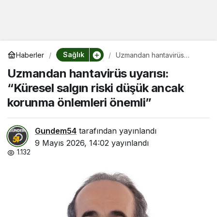
Sağlık
Haberler
Uzmandan hantavirüs
uyarısı: “Küresel salgın riski
Uzmandan hantavirüs uyarısı:
düşük ancak korunma
önlemleri önemli”
“Küresel salgın riski düşük ancak
korunma önlemleri önemli”
Gundem54
tarafından yayınlandı
9 Mayıs 2026, 14:02
yayınlandı
1.132