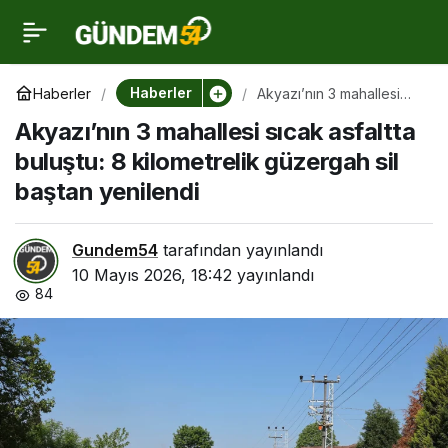
Akyazı’nın 3 mahallesi
0
sıcak asfaltta buluştu: 8
Haberler
Haberler
Akyazı’nın 3 mahallesi
sıcak asfaltta buluştu: 8
Akyazı’nın 3 mahallesi sıcak asfaltta
kilometrelik güzergah sil
kilometrelik güzergah sil
baştan yenilendi
buluştu: 8 kilometrelik güzergah sil
baştan yenilendi
baştan yenilendi
Gundem54
tarafından yayınlandı
10 Mayıs 2026, 18:42
yayınlandı
84