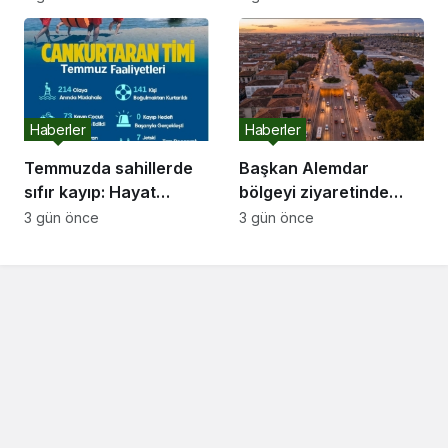
güçlendirdi, ulaşımı
yeniledi
Haberler
Haberler
Temmuzda sahillerde
Başkan Alemdar
sıfır kayıp: Hayat
bölgeyi ziyaretinde
Nöbetçileri 141 can
müjdeyi paylaştı: “TEK
3 gün önce
3 gün önce
kurtardı
Kavşağı için 31
Ağustos’ta ihaleye
çıkıyoruz”