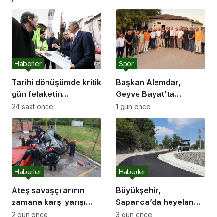
Haberler
Spor
Tarihi dönüşümde kritik
Başkan Alemdar,
gün felaketin
Geyve Bayat’ta
yıldönümü olan 17
hemşehrileriyle
24 saat önce
1 gün önce
Ağustos
buluştu: “Gençlik ve
spor yatırımlarını
hayata geçirmeye
devam edeceğiz”
Haberler
Haberler
Ateş savaşçılarının
Büyükşehir,
zamana karşı yarışı
Sapanca’da heyelan
faciaların önüne geçti
riskine karşı yolu
2 gün önce
3 gün önce