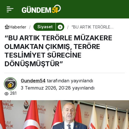
“BU ARTIK TERÖRLE
0
MÜZAKERE OLMAKTAN
Siyaset
Haberler
“BU ARTIK TERÖRLE
MÜZAKERE OLMAKTAN
“BU ARTIK TERÖRLE MÜZAKERE
ÇIKMIŞ, TERÖRE
ÇIKMIŞ, TERÖRE
TESLİMİYET SÜRECİNE
OLMAKTAN ÇIKMIŞ, TERÖRE
DÖNÜŞMÜŞTÜR”
TESLİMİYET SÜRECİNE
TESLİMİYET SÜRECİNE
DÖNÜŞMÜŞTÜR”
DÖNÜŞMÜŞTÜR”
Gundem54
tarafından yayınlandı
3 Temmuz 2026, 20:28
yayınlandı
281