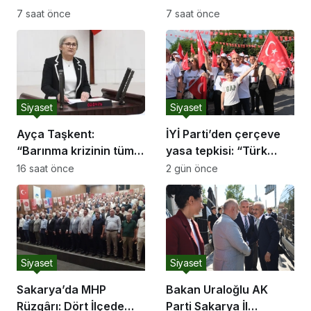
haklı, devletimizin
YANLIŞ İŞ KARŞISINDA
7 saat önce
7 saat önce
ekonomik mücadelesi
TÜRK MİLLETİNİ
de ortadadır.”
UYARMAYA DEVAM
EDECEĞİZ”
Siyaset
Siyaset
Ayça Taşkent:
İYİ Parti’den çerçeve
“Barınma krizinin tüm
yasa tepkisi: “Türk
boyutlarıyla
milletine hesap
16 saat önce
2 gün önce
araştırılması için Meclis
vereceksiniz”
Araştırması açılmasını
istedik.”
Siyaset
Siyaset
Sakarya’da MHP
Bakan Uraloğlu AK
Rüzgârı: Dört İlçede
Parti Sakarya İl