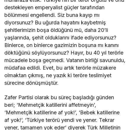
destekleyen emperyalist güçler tarafından
bölünmesi engellendi. Siz buna kayıp mı
diyorsunuz? Bu uğurda hayatını kaybetmiş
şehitlerimizin boşa öldüğünü mü, daha 20’li
yaşlarında, şehit olduklarını ifade ediyorsunuz?
Binlerce, on binlerce gazimizin boşuna mı kanını
döktüğünü söylüyorsunuz? Hayır, bu 40 yıl terörle
mücadele boşa geçmedi. Vatanın birliği savunuldu,
müdafaa edildi. Evet, bu artık terörle müzakere
olmaktan çıkmış, ne yazık ki teröre teslimiyet
sürecine dönüşmüştür.
Zafer Partisi olarak bu süreç başladığı günden
beri; ‘Mehmetçik katillerini affetmeyin’,
‘Mehmetçik katillerine af yok!’, ‘Bebek katillerine
af yok!’, ‘Türkiye terörü yendi ve yener. Tekrar
yener, tamamen yok eder’ diyerek Türk Milletinin