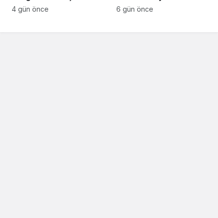
Salonlara Sığmayan
Başkanlığı’nı Ziyaret
4 gün önce
6 gün önce
Katılım ve Coşku
Etti