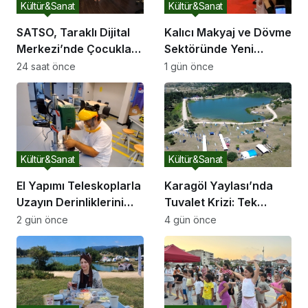
Kültür&Sanat
Kültür&Sanat
SATSO, Taraklı Dijital
Kalıcı Makyaj ve Dövme
Merkezi’nde Çocukları
Sektöründe Yeni
Sanatla Buluşturdu
Dönem: 2026’nın Ana
24 saat önce
1 gün önce
Gündemi Güvenli
Pigment ve Bilimsel
Eğitim
Kültür&Sanat
Kültür&Sanat
El Yapımı Teleskoplarla
Karagöl Yaylası’nda
Uzayın Derinliklerini
Tuvalet Krizi: Tek
Keşfediyorlar
Tuvalet Binlerce
2 gün önce
4 gün önce
Ziyaretçiye Yetmiyor