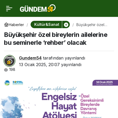
Büyükşehir özel
0
bireylerin ailelerine bu
Kültür&Sanat
Haberler
Büyükşehir özel
bireylerin ailelerine
Büyükşehir özel bireylerin ailelerine
bu seminerle
seminerle ‘rehber’
‘rehber’ olacak
bu seminerle ‘rehber’ olacak
olacak
Gundem54
tarafından yayınlandı
13 Ocak 2025, 20:07
yayınlandı
198