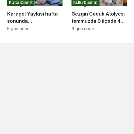
Kültür&Sanat
Kültür&Sanat
Karagöl Yaylası hafta
Gezgin Çocuk Atölyesi
sonunda
temmuzda 9 ilçede 4
doğaseverlerin akınına
bini aşkın çocuğun
5 gün önce
6 gün önce
uğradı
yüzünü güldürdü