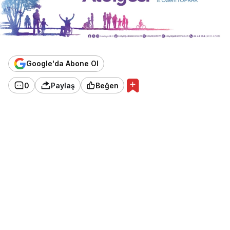
Google'da Abone Ol
0
Paylaş
Beğen