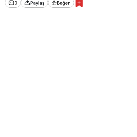
0
Paylaş
Beğen