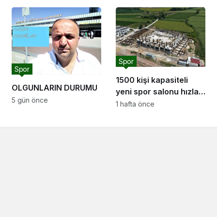
Spor
Spor
1500 kişi kapasiteli
OLGUNLARIN DURUMU
yeni spor salonu hızla
5 gün önce
yükseliyor: “Salon
1 hafta önce
sporları için güçlü bir
altyapı oluşturuyoruz”