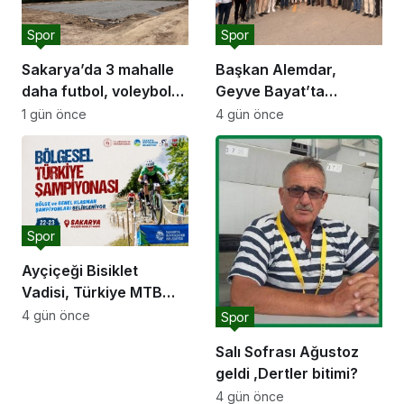
Spor
Spor
Sakarya’da 3 mahalle
Başkan Alemdar,
daha futbol, voleybol
Geyve Bayat’ta
ve basketbol sahasına
hemşehrileriyle
1 gün önce
4 gün önce
kavuşuyor
buluştu: “Gençlik ve
spor yatırımlarını
hayata geçirmeye
devam edeceğiz”
Spor
Ayçiçeği Bisiklet
Vadisi, Türkiye MTB
Şampiyonası’na ev
4 gün önce
Spor
sahipliği yapacak
Salı Sofrası Ağustoz
geldi ,Dertler bitimi?
4 gün önce