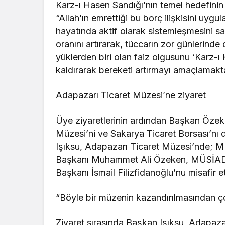
Karz-ı Hasen Sandığı’nın temel hedefin
“Allah’ın emrettiği bu borç ilişkisini u
hayatında aktif olarak sistemleşmesini sa
oranını artırarak, tüccarın zor günlerinde
yüklerden biri olan faiz olgusunu ‘Karz-ı
kaldırarak bereketi artırmayı amaçlamakta
Adapazarı Ticaret Müzesi’ne ziyaret
Üye ziyaretlerinin ardından Başkan Öze
Müzesi’ni ve Sakarya Ticaret Borsası’nı 
Işıksu, Adapazarı Ticaret Müzesi’nde; 
Başkanı Muhammet Ali Özeken, MÜSİAD 
Başkanı İsmail Filizfidanoğlu’nu misafir et
“Böyle bir müzenin kazandırılmasından 
Ziyaret sırasında Başkan Işıksu, Adapazarı’