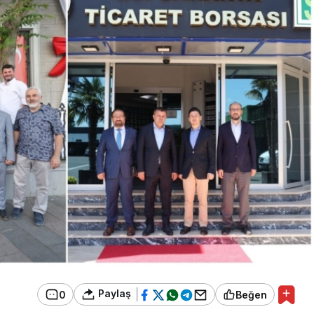
Paylaş
0
Beğen