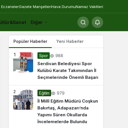
 Eczaneler
Gazete Manşetleri
Hava Durumu
Namaz Vakitleri
ültür&Sanat
Diğer
Popüler Haberler
Yeni Haberler
1
988
Spor
Serdivan Belediyesi Spor
Kulübü Karate Takımından İl
Seçmelerinde Önemli Başarı
2
979
Eğitim
İl Millî Eğitim Müdürü Coşkun
Bakırtaş, Adapazarı’nda
Yapımı Süren Okullarda
İncelemelerde Bulundu