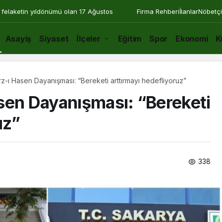
 felaketin yıldönümü olan 17 Ağustos
Firma Rehberi
İlanlar
Nöbetçi
Asayiş
Siyaset
İlçeler
Eğitim
Spor
Ekonomi
K
z-ı Hasen Dayanışması: “Bereketi arttırmayı hedefliyoruz”
sen Dayanışması: “Bereketi
uz”
338