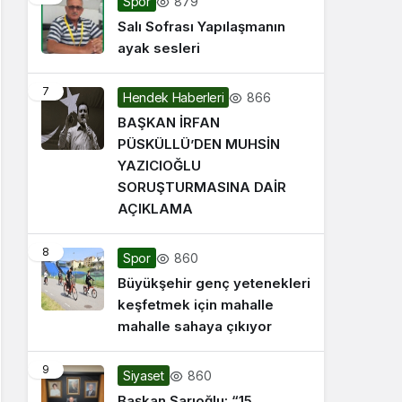
879
Spor
Salı Sofrası Yapılaşmanın
ayak sesleri
7
866
Hendek Haberleri
BAŞKAN İRFAN
PÜSKÜLLÜ’DEN MUHSİN
YAZICIOĞLU
SORUŞTURMASINA DAİR
AÇIKLAMA
8
860
Spor
Büyükşehir genç yetenekleri
keşfetmek için mahalle
mahalle sahaya çıkıyor
9
860
Siyaset
Başkan Sarıoğlu: “15