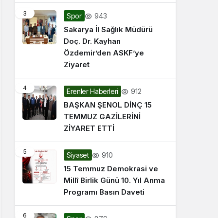
3
943
Spor
Sakarya İl Sağlık Müdürü
Doç. Dr. Kayhan
Özdemir’den ASKF’ye
Ziyaret
4
912
Erenler Haberleri
BAŞKAN ŞENOL DİNÇ 15
TEMMUZ GAZİLERİNİ
ZİYARET ETTİ
5
910
Siyaset
15 Temmuz Demokrasi ve
Millî Birlik Günü 10. Yıl Anma
Programı Basın Daveti
6