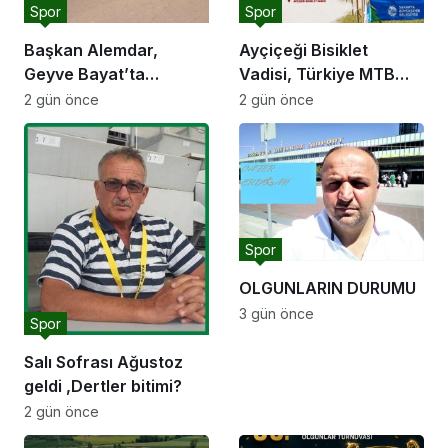
Spor
Spor
Başkan Alemdar,
Ayçiçeği Bisiklet
Geyve Bayat’ta
Vadisi, Türkiye MTB
hemşehrileriyle
Şampiyonası’na ev
2 gün önce
2 gün önce
buluştu: “Gençlik ve
sahipliği yapacak
spor yatırımlarını
hayata geçirmeye
devam edeceğiz”
Spor
OLGUNLARIN DURUMU
3 gün önce
Spor
Salı Sofrası Ağustoz
geldi ,Dertler bitimi?
2 gün önce