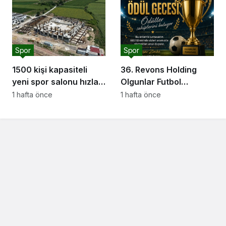
Spor
Spor
1500 kişi kapasiteli
36. Revons Holding
yeni spor salonu hızla
Olgunlar Futbol
yükseliyor: “Salon
Turnuvası’nda Final
1 hafta önce
1 hafta önce
sporları için güçlü bir
Heyecanı Başlıyor
altyapı oluşturuyoruz”