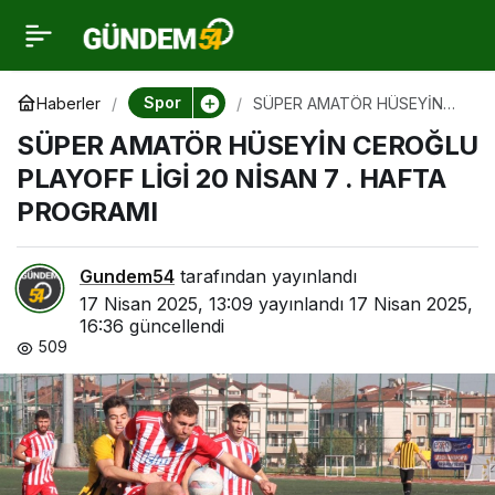
SÜPER AMATÖR
0
HÜSEYİN CEROĞLU
Spor
Haberler
SÜPER AMATÖR HÜSEYİN
CEROĞLU PLAYOFF LİGİ 20
SÜPER AMATÖR HÜSEYİN CEROĞLU
NİSAN 7 . HAFTA PROGRAMI
PLAYOFF LİGİ 20 NİSAN
PLAYOFF LİGİ 20 NİSAN 7 . HAFTA
PROGRAMI
7 . HAFTA PROGRAMI
Gundem54
tarafından yayınlandı
17 Nisan 2025, 13:09
yayınlandı
17 Nisan 2025,
16:36
güncellendi
509